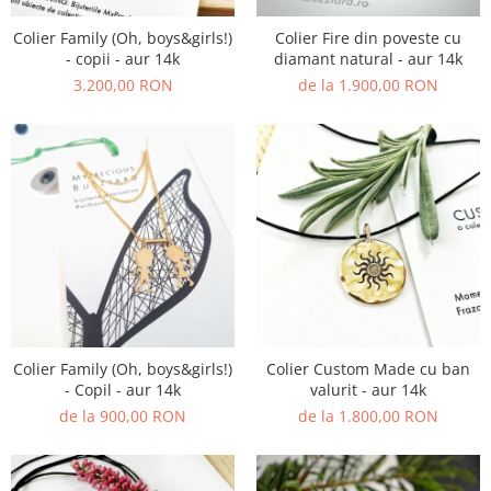
Animal Instinct
AN-TAN-TICHITAN
Colier Family (Oh, boys&girls!)
Colier Fire din poveste cu
- copii - aur 14k
diamant natural - aur 14k
3.200,00 RON
de la 1.900,00 RON
Colier Family (Oh, boys&girls!)
Colier Custom Made cu ban
- Copil - aur 14k
valurit - aur 14k
de la 900,00 RON
de la 1.800,00 RON