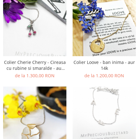
Colier Cherie Cherry - Cireasa
Colier Loove - ban inima - aur
cu rubine si smaralde - aur
14k
14k
de la 1.300,00 RON
de la 1.200,00 RON