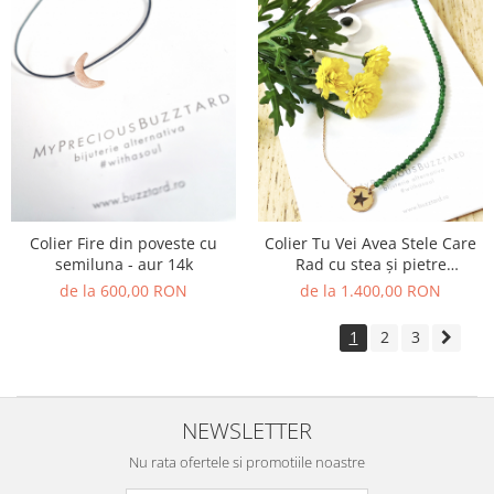
Colier Fire din poveste cu
Colier Tu Vei Avea Stele Care
semiluna - aur 14k
Rad cu stea și pietre
semipretioase - aur 14k
de la 600,00 RON
de la 1.400,00 RON
1
2
3
NEWSLETTER
Nu rata ofertele si promotiile noastre