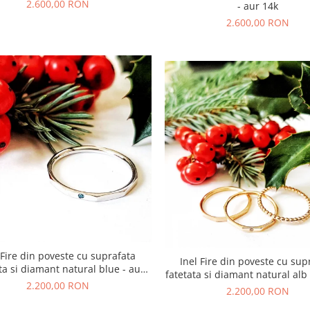
2.600,00 RON
- aur 14k
2.600,00 RON
 Fire din poveste cu suprafata
Inel Fire din poveste cu sup
ta si diamant natural blue - aur
fatetata si diamant natural alb
14k
2.200,00 RON
2.200,00 RON