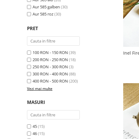
Animal Instinct
Aur 585 galben
(30)
AN-TAN-TICHITAN
Aur 585 roz
(30)
PRET
100 RON - 150 RON
(39)
Inel Fi
200 RON - 250 RON
(18)
250 RON - 300 RON
(3)
300 RON - 400 RON
(88)
400 RON - 500 RON
(200)
Vezi mai multe
MASURI
45
(15)
46
(15)