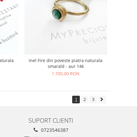
aturala
Inel Fire din poveste piatra naturala
smarald - aur 14k
1.700,00 RON
1
2
3
SUPORT CLIENTI
0723546387