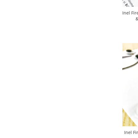
Inel Fir
&
Inel F