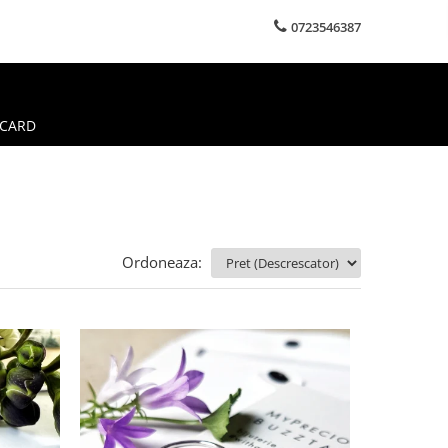
0723546387
 CARD
Ordoneaza: