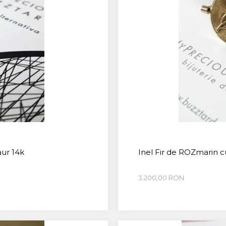
aur 14k
Inel Fir de ROZmarin c
3.200,00 RON