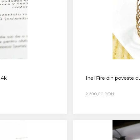
14k
Inel Fire din poveste cu
2.600,00 RON