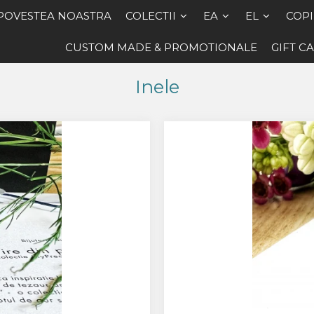
POVESTEA NOASTRA
COLECTII
EA
EL
COPI
CUSTOM MADE & PROMOTIONALE
GIFT C
Inele