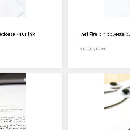
retioasa - aur 14k
Inel Fire din poveste cu
3.100,00 RON