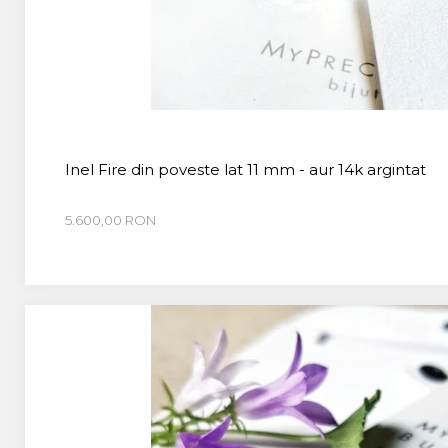
CUSTOM MADE
Animal Instinct
AN-TAN-TICHITAN
Inel Fire din poveste lat 11 mm - aur 14k argintat
5.600,00 RON