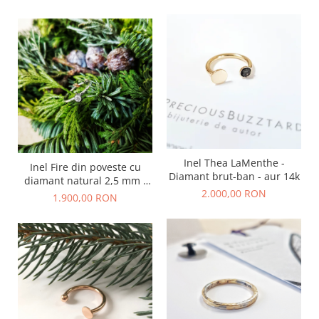
14k
Inel Thea LaMenthe -
Inel Fire din poveste cu
Diamant brut-ban - aur 14k
diamant natural 2,5 mm -
2.000,00 RON
aur 14k
1.900,00 RON