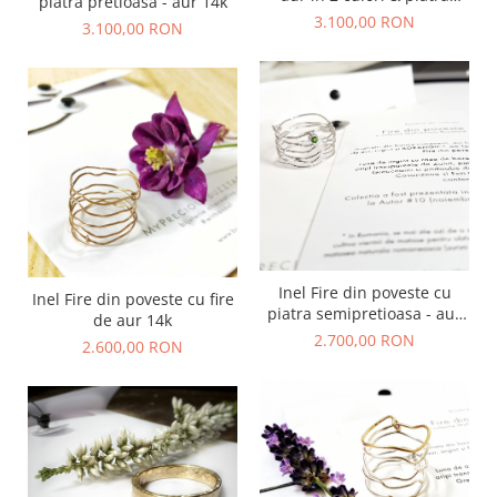
piatra pretioasa - aur 14k
pretioasa - aur 14k
3.100,00 RON
3.100,00 RON
Inel Fire din poveste cu
Inel Fire din poveste cu fire
piatra semipretioasa - aur
de aur 14k
14k
2.700,00 RON
2.600,00 RON