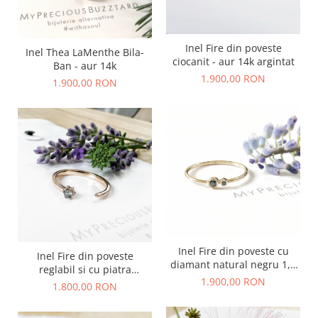
Inel Fire din poveste
Inel Thea LaMenthe Bila-
ciocanit - aur 14k argintat
Ban - aur 14k
1.900,00 RON
1.900,00 RON
Inel Fire din poveste cu
Inel Fire din poveste
diamant natural negru 1,3
reglabil si cu piatra
și 2,2 mm - aur 14k
1.900,00 RON
pretioasa - aur 14k
1.800,00 RON