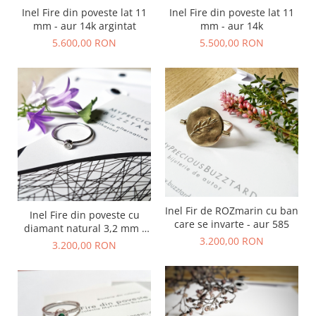
Animal Instinct
Inel Fire din poveste lat 11
Inel Fire din poveste lat 11
AN-TAN-TICHITAN
mm - aur 14k argintat
mm - aur 14k
5.600,00 RON
5.500,00 RON
Inel Fir de ROZmarin cu ban
Inel Fire din poveste cu
care se invarte - aur 585
diamant natural 3,2 mm -
3.200,00 RON
aur 14k
3.200,00 RON