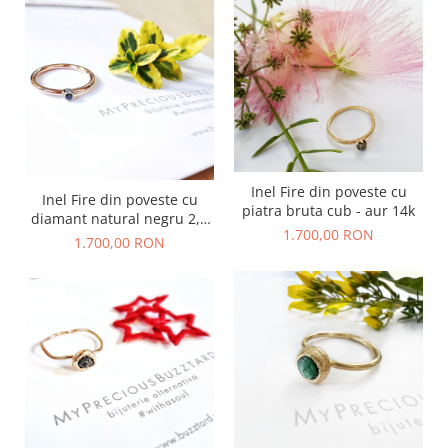
Inel Fire din poveste cu
Inel Fire din poveste cu
piatra bruta cub - aur 14k
diamant natural negru 2,2
1.700,00 RON
mm - aur 14k
1.700,00 RON