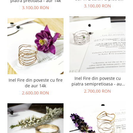
piatra pretioasa - aur 14k
pretioasa - aur 14k
3.100,00 RON
3.100,00 RON
Inel Fire din poveste cu
Inel Fire din poveste cu fire
piatra semipretioasa - aur
de aur 14k
14k
2.700,00 RON
2.600,00 RON