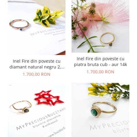
Inel Fire din poveste cu
Inel Fire din poveste cu
piatra bruta cub - aur 14k
diamant natural negru 2,2
1.700,00 RON
mm - aur 14k
1.700,00 RON