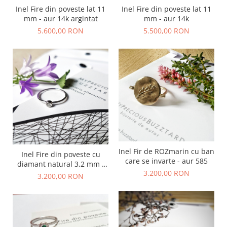
Animal Instinct
Inel Fire din poveste lat 11
Inel Fire din poveste lat 11
AN-TAN-TICHITAN
mm - aur 14k argintat
mm - aur 14k
5.600,00 RON
5.500,00 RON
Inel Fir de ROZmarin cu ban
Inel Fire din poveste cu
care se invarte - aur 585
diamant natural 3,2 mm -
3.200,00 RON
aur 14k
3.200,00 RON