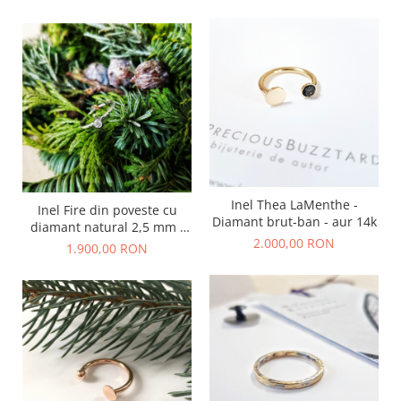
14k
Inel Thea LaMenthe -
Inel Fire din poveste cu
Diamant brut-ban - aur 14k
diamant natural 2,5 mm -
2.000,00 RON
aur 14k
1.900,00 RON