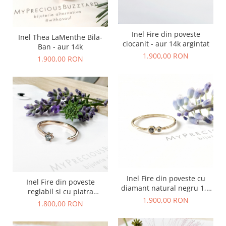
Inel Fire din poveste
Inel Thea LaMenthe Bila-
ciocanit - aur 14k argintat
Ban - aur 14k
1.900,00 RON
1.900,00 RON
Inel Fire din poveste cu
Inel Fire din poveste
diamant natural negru 1,3
reglabil si cu piatra
și 2,2 mm - aur 14k
1.900,00 RON
pretioasa - aur 14k
1.800,00 RON