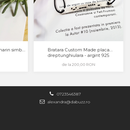
marin simbol
Bratara Custom Made placa
dreptunghiulara - argint 925
de la 200,00 RON
0723546387
alexandra@dabuzz.ro