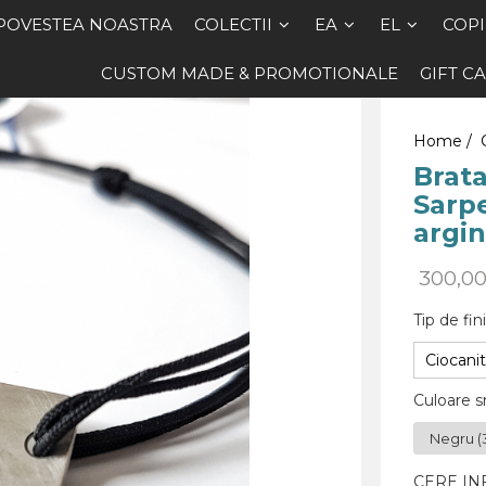
POVESTEA NOASTRA
COLECTII
EA
EL
COPI
CUSTOM MADE & PROMOTIONALE
GIFT C
Home /
Brata
Sarpe
argin
300,0
Tip de fini
Ciocanit
Culoare s
CERE IN