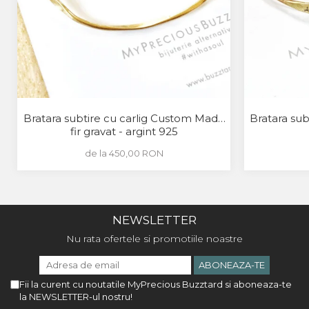
Bratara subtire cu carlig Custom Made
Bratara sub
fir gravat - argint 925
de la 450,00 RON
NEWSLETTER
Nu rata ofertele si promotiile noastre
Fii la curent cu noutatile MyPrecious Buzztard si aboneaza-te
la NEWSLETTER-ul nostru!