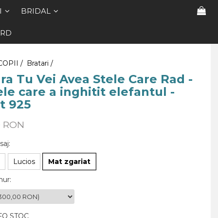
I
BRIDAL
ARD
COPII /
Bratari /
ra Tu Vei Avea Stele Care Rad -
le care a inghitit elefantul -
t 925
0 RON
saj
:
Lucios
Mat zgariat
nur
:
FO STOC