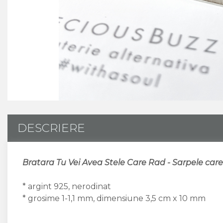
CUSTOM MADE
Animal Instinct
AN-TAN-TICHITAN
DESCRIERE
Bratara Tu Vei Avea Stele Care Rad - Sarpele care a
* argint 925, nerodinat
* grosime 1-1,1 mm, dimensiune 3,5 cm x 10 mm
____________________