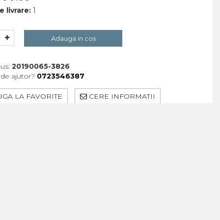
 livrare:
1
Adauga in cos
us:
20190065-3826
 de ajutor?
0723546387
GA LA FAVORITE
CERE INFORMATII