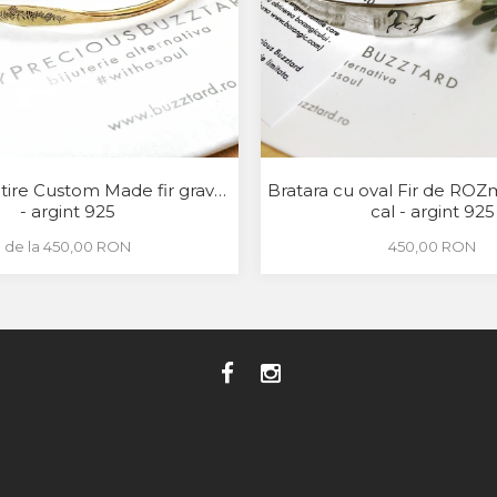
tire Custom Made fir gravat
Bratara cu oval Fir de ROZ
- argint 925
cal - argint 925
de la 450,00 RON
450,00 RON