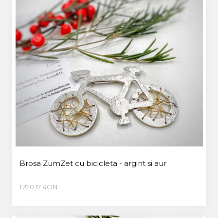
Brosa ZumZet cu bicicleta - argint si aur
1.220,17 RON