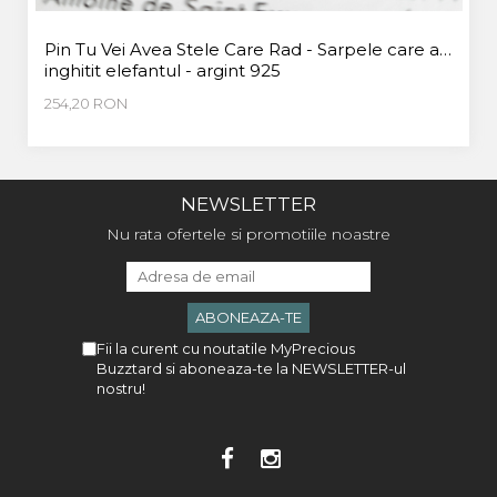
Pin Tu Vei Avea Stele Care Rad - Sarpele care a
inghitit elefantul - argint 925
254,20 RON
NEWSLETTER
Nu rata ofertele si promotiile noastre
Fii la curent cu noutatile MyPrecious
Buzztard si aboneaza-te la NEWSLETTER-ul
nostru!