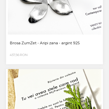
Brosa ZumZet - Aripi zana - argint 925
457,56 RON