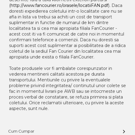
(
http://www.fancourier.ro/orasele/locatiiFAN.pdf
). Daca
doresti expedierea coletului intr-o localitate care nu se
afla in lista va trebui sa achiti un cost de transport
suplimentar in functie de numarul de km dintre
localitatea ta si cea mai apropiata filiala FanCourier -
acest cost iti va fi comunicat de catre noi in momentul
confirmarii telefonice a comenzii. Daca nu doresti sa
suporti acest cost suplimentar ai posibilitatea de a ridica
coletul de la sediul Fan Courier din localitatea cea mai
apropiata unde exista o filiala FanCourier.
Toate produsele vor fi ambalate corespunzator in
vederea mentinerii calitatii acestora pe durata
transportului. Mentiunile cu privire la eventualele
probleme privind integritatea/ continutul unor colete se
fac in momentul livrarii pe AWB sau se intocmeste un
proces verbal de constatare, se refuza primirea si plata
coletului. Orice reclamatii ulterioare, cu privire la aceste
aspecte, sunt nule.
Cum Cumpar