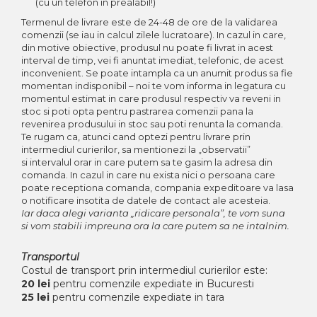
(cu un telefon in prealabil!)
CUSTOM MADE
Termenul de livrare este de 24-48 de ore de la validarea
Animal Instinct
comenzii (se iau in calcul zilele lucratoare). In cazul in care,
din motive obiective, produsul nu poate fi livrat in acest
AN-TAN-TICHITAN
interval de timp, vei fi anuntat imediat, telefonic, de acest
inconvenient. Se poate intampla ca un anumit produs sa fie
momentan indisponibil – noi te vom informa in legatura cu
momentul estimat in care produsul respectiv va reveni in
stoc si poti opta pentru pastrarea comenzii pana la
revenirea produsului in stoc sau poti renunta la comanda.
Te rugam ca, atunci cand optezi pentru livrare prin
intermediul curierilor, sa mentionezi la „observatii”
si intervalul orar in care putem sa te gasim la adresa din
comanda. In cazul in care nu exista nici o persoana care
poate receptiona comanda, compania expeditoare va lasa
o notificare insotita de datele de contact ale acesteia.
Iar daca alegi varianta „ridicare personala”, te vom suna
si vom stabili impreuna ora la care putem sa ne intalnim.
Transportul
Costul de transport prin intermediul curierilor este:
20 lei
pentru comenzile expediate in Bucuresti
25 lei
pentru comenzile expediate in tara