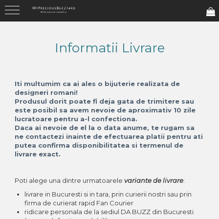
Colectii
Ea
EL
Copii
Bridal
Informatii Livrare
I'Mperfect
Bratari
Bratari
Bratari
Inele
Fir De ROZmarin
Brose
Butoni
Cercei
Verighete
Iti multumim ca ai ales o bijuterie realizata de
Tu Vei Avea Stele Care Rad
Cercei
Coliere
Coliere
Butoni
designeri romani!
Produsul dorit poate fi deja gata de trimitere sau
Fire Din Poveste
Coliere
Inele
Inele
Brose
este posibil sa avem nevoie de aproximativ 10 zile
lucratoare pentru a-l confectiona.
Family (Oh, Boys&girls!)
Inele
Pin
Daca ai nevoie de el la o data anume, te rugam sa
ne contactezi inainte de efectuarea platii pentru ati
Loove
putea confirma disponibilitatea si termenul de
livrare exact.
Basics
ZumZet
Poti alege una dintre urmatoarele
variante de livrare
:
Cherie Cherry
livrare in Bucuresti si in tara, prin curierii nostri sau prin
firma de curierat rapid Fan Courier
Thea LaMenthe
ridicare personala de la sediul DA BUZZ din Bucuresti