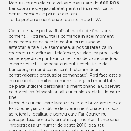
Pentru comenzile cu o valoare mai mare de
600 RON
,
transportul este gratuit atat pentru Bucuresti, cat si
pentru comenzile primite din tara.
Toate preturile mentionate pe site includ TVA.
Costul de transport va fi afisat inainte de finalizarea
comenzii. Poti renunta la comanda in acel moment
daca consideri ca aceste costuri nu intrunesc
asteptarile tale. De asemenea, ai posibilitatea ca, in
momentul confirmarii telefonice, sa alegi ca produsele
sa fie expediate printr-un curier ales de catre tine (caz
in care vei achita separat curierului cheltuielile de
transport, urmand ca noi sa iti facturam doar
contravaloarea produselor comandate). Poti face asta si
in momentul trimiterii comenzii, alegand modalitatea
de plata „ridicare personala” si mentionand la Observatii
ca doresti sa folosesti un alt curier ales si platit de catre
tine.
Firma de curierat care livreaza coletele buzztard.ro este
FanCourier, iar conditiile de livrare mentionate mai sus
se refera la localitatile pentru care FanCourier nu
percepe taxa pentru kilometri suplimentari. FanCourier
inregistreaza un numar de peste 2010 localitati
deservite fara a taxa kilometrii exteriori parcursi