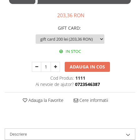
Animal Instinct
AN-TAN-TICHITAN
203,36 RON
GIFT CARD
:
IN STOC
ADAUGA IN COS
Cod Produs:
1111
Ai nevoie de ajutor?
0723546387
Adauga la Favorite
Cere informatii
Descriere