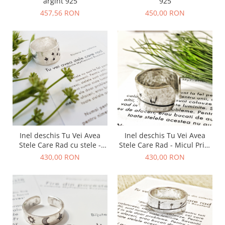
argint 925
925
457,56 RON
450,00 RON
Inel deschis Tu Vei Avea
Inel deschis Tu Vei Avea
Stele Care Rad cu stele -
Stele Care Rad - Micul Print
argint 925
- argint 925
430,00 RON
430,00 RON