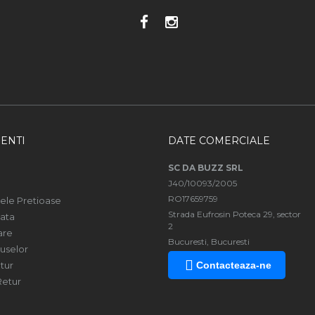
ENTI
DATE COMERCIALE
SC DA BUZZ SRL
J40/10093/2005
RO17659759
ele Pretioase
Strada Eufrosin Poteca 29, sector
ata
2
are
Bucuresti, Bucuresti
uselor
tur
Contacteaza-ne
Retur