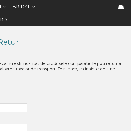
I
BRIDAL
ARD
Retur
aca nu esti incantat de produsele cumparate, le poti returna
aloarea taxelor de transport. Te rugam, ca inainte de a ne