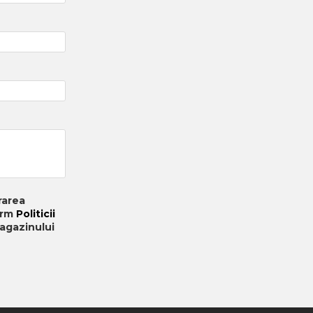
rarea
orm
Politicii
agazinului