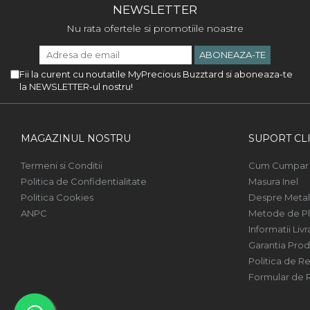
NEWSLETTER
Nu rata ofertele si promotiile noastre
Fii la curent cu noutatile MyPrecious Buzztard si aboneaza-te
la NEWSLETTER-ul nostru!
MAGAZINUL NOSTRU
SUPORT CLI
Termeni si Conditii
Cum Cumpar
Politica de Confidentialitate
Masura Inel
Politica Cookies
Despre Metal
ANPC
Metode de Pl
Informatii Livr
Garantia Prod
Politica de Re
Formular de 