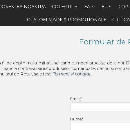
POVESTEA NOASTRA
COLECTII
EA
EL
COPI
CUSTOM MADE & PROMOTIONALE
GIFT C
Formular de 
 fii pe deplin multumit atunci cand cumperi produse de la noi. D
vom inapoia contravaloarea produselor comandate, dar nu si contrav
ularul de Retur, sa citesti
Termeni si conditii
.
Email*
Nume*