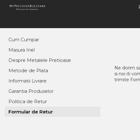
Colectii
Ea
EL
Copii
Bridal
I'Mperfect
Bratari
Bratari
Bratari
Inele
Cum Cumpar
Fir De ROZmarin
Brose
Butoni
Cercei
Verighete
Masura Inel
Tu Vei Avea Stele Care Rad
Cercei
Coliere
Coliere
Butoni
Despre Metalele Pretioase
Fire Din Poveste
Coliere
Inele
Inele
Brose
Ne dorim sa
Metode de Plata
si noi iti 
Family (Oh, Boys&girls!)
Inele
Pin
trimite Form
Informatii Livrare
Loove
Garantia Produselor
Basics
Politica de Retur
ZumZet
Formular de Retur
Cherie Cherry
Thea LaMenthe