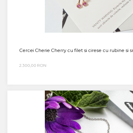
CUSTOM MADE
Animal Instinct
AN-TAN-TICHITAN
Cercei Cherie Cherry cu filet si cirese cu rubine si 
2.300,00 RON