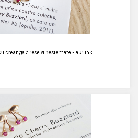
cu creanga cirese si nestemate - aur 14k