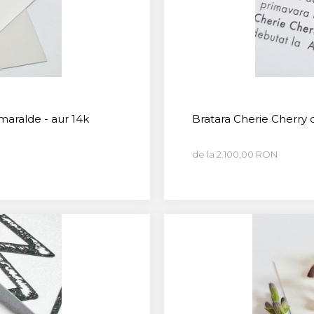
smaralde - aur 14k
Bratara Cherie Cherry 
de la 2.100,00 RON