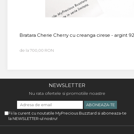
Bratara Cherie Cherry cu creanga cirese - argint 9
de la 700,00 RON
NEWSLETTER
Nu rata ofertele si promotiile noastre
Fii la curent cu noutatile MyPrecious Buzztard si aboneaza-te
la NEWSLETTER-ul nostru!