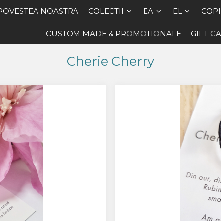
POVESTEA NOASTRA
COLECTII
EA
EL
COPI
CUSTOM MADE & PROMOTIONALE
GIFT C
Cherie Cherry