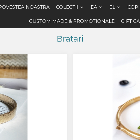
POVESTEA NOASTRA
COLECTII
EA
EL
COPI
CUSTOM MADE & PROMOTIONALE
GIFT C
Bratari