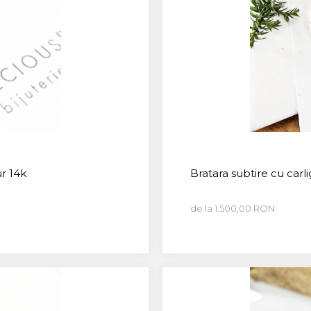
ur 14k
Bratara subtire cu car
de la 1.500,00 RON