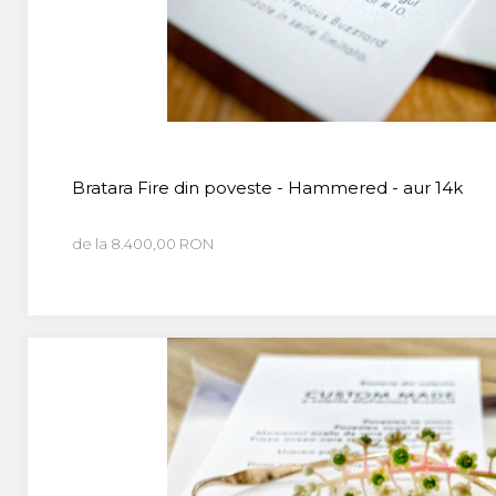
CUSTOM MADE
Animal Instinct
AN-TAN-TICHITAN
Bratara Fire din poveste - Hammered - aur 14k
de la 8.400,00 RON