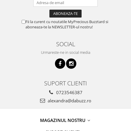
Fii la curent cu noutatile MyPrecious Buzztard si
aboneaza-te la NEWSLETTER-ul nostru!
SOCIAL
Urmareste-ne in social media
SUPORT CLIENTI
0723546387
alexandra@dabuzz.ro
MAGAZINUL NOSTRU