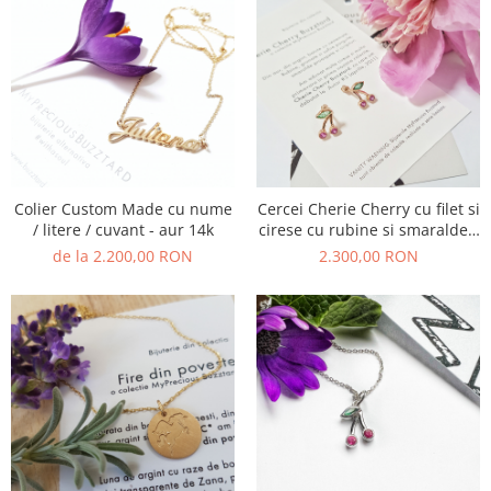
Colier Custom Made cu nume
Cercei Cherie Cherry cu filet si
/ litere / cuvant - aur 14k
cirese cu rubine si smaralde -
aur 14k
de la 2.200,00 RON
2.300,00 RON