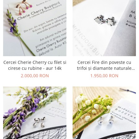
Cercei Cherie Cherry cu filet si
Cercei Fire din poveste cu
cirese cu rubine - aur 14k
trifoi și diamante naturale
blue - aur 14k
2.000,00 RON
1.950,00 RON