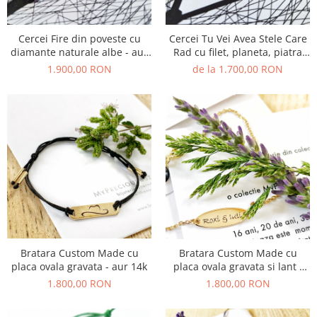
Cercei Fire din poveste cu
Cercei Tu Vei Avea Stele Care
diamante naturale albe - aur
Rad cu filet, planeta, piatra
14k
pretioasa naturala - aur 14k
1.900,00 RON
de la 1.700,00 RON
Bratara Custom Made cu
Bratara Custom Made cu
placa ovala gravata - aur 14k
placa ovala gravata si lant -
aur 14k
1.800,00 RON
1.800,00 RON