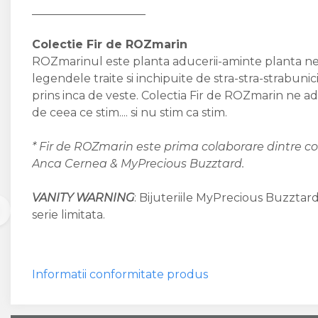
____________________
Colectie Fir de ROZmarin
ROZmarinul este planta aducerii-aminte planta nem
legendele traite si inchipuite de stra-stra-strabunici
prins inca de veste. Colectia Fir de ROZmarin ne ad
de ceea ce stim.... si nu stim ca stim.
* Fir de ROZmarin este prima colaborare dintre c
Anca Cernea & MyPrecious Buzztard.
VANITY WARNING
: Bijuteriile MyPrecious Buzztard
serie limitata.
Informatii conformitate produs