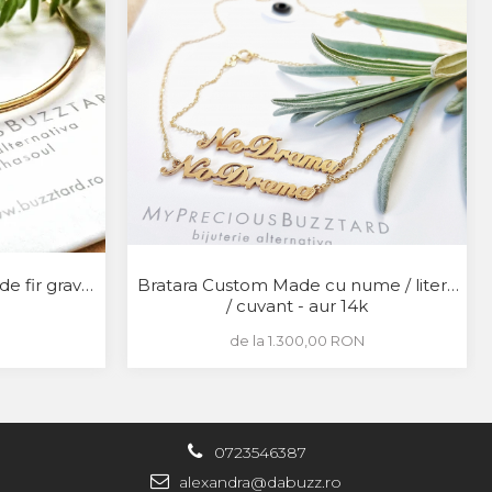
Bratara Custom Made cu nume / litere
e fir gravat
/ cuvant - aur 14k
de la 1.300,00 RON
0723546387
alexandra@dabuzz.ro