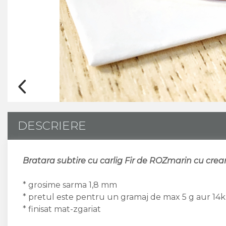
CUSTOM MADE
Animal Instinct
AN-TAN-TICHITAN
DESCRIERE
Bratara subtire cu carlig Fir de ROZmarin cu cre
* grosime sarma 1,8 mm
* pretul este pentru un gramaj de max 5 g aur 14k
* finisat mat-zgariat