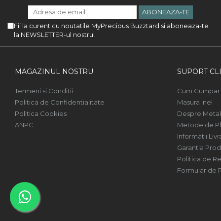
Fii la curent cu noutatile MyPrecious Buzztard si aboneaza-te
la NEWSLETTER-ul nostru!
MAGAZINUL NOSTRU
SUPORT CLI
Termeni si Conditii
Cum Cumpar
Politica de Confidentialitate
Masura Inel
Politica Cookies
Despre Metal
ANPC
Metode de Pl
Informatii Livr
Garantia Prod
Politica de Re
Formular de 