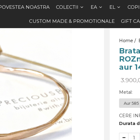
POVESTEA NOASTRA
COLECTII
EA
EL
COPI
CUSTOM MADE & PROMOTIONALE
GIFT C
Home /
Brata
ROZm
aur 1
3.900
Metal
:
CERE IN
Durata de