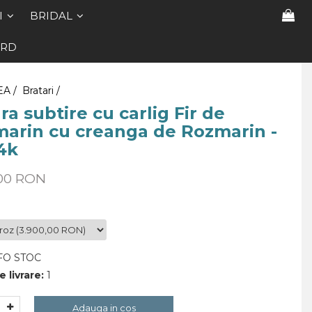
I
BRIDAL
ARD
EA /
Bratari /
ra subtire cu carlig Fir de
arin cu creanga de Rozmarin -
4k
,00 RON
FO STOC
 livrare:
1
Adauga in cos