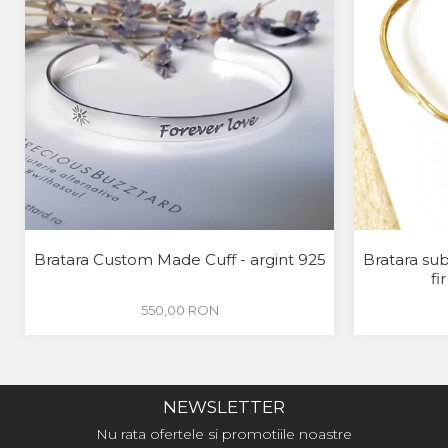
Bratara Custom Made Cuff - argint 925
Bratara su
fi
550,00 RON
NEWSLETTER
Nu rata ofertele si promotiile noastre