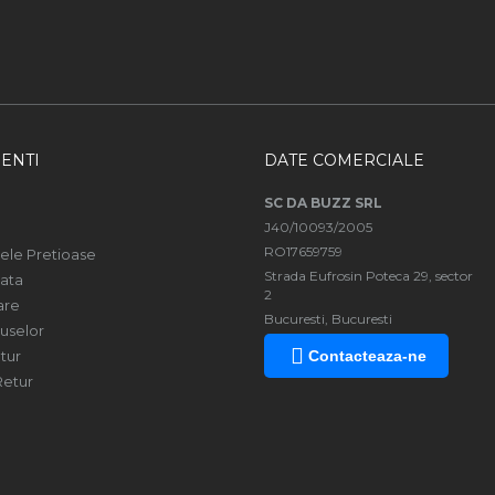
ENTI
DATE COMERCIALE
SC DA BUZZ SRL
J40/10093/2005
RO17659759
ele Pretioase
Strada Eufrosin Poteca 29, sector
ata
2
are
Bucuresti, Bucuresti
uselor
tur
Contacteaza-ne
Retur