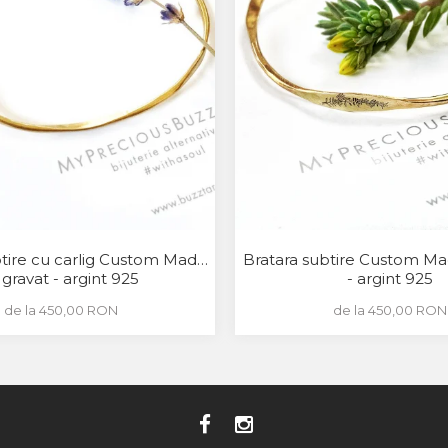
btire cu carlig Custom Made
Bratara subtire Custom Mad
r gravat - argint 925
- argint 925
de la 450,00 RON
de la 450,00 RON