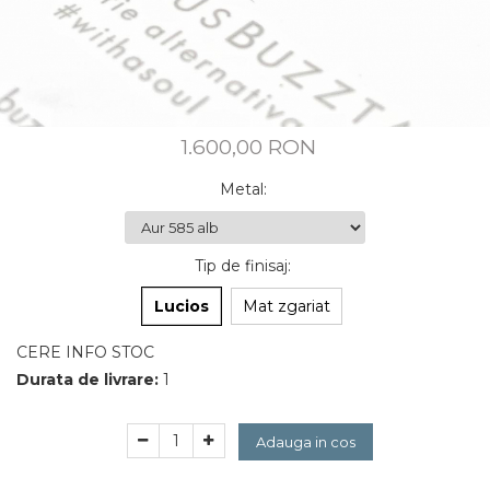
CUSTOM MADE
Animal Instinct
AN-TAN-TICHITAN
1.600,00 RON
Metal
:
Tip de finisaj
:
Lucios
Mat zgariat
CERE INFO STOC
Durata de livrare:
1
Adauga in cos