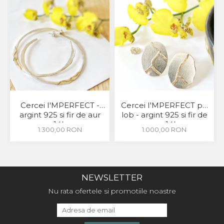
Cercei I'MPERFECT -
Cercei I'MPERFECT pe
argint 925 si fir de aur
lob - argint 925 si fir de
14k
aur 14k
1.300,00 RON
1.000,00 RON
NEWSLETTER
Nu rata ofertele si promotiile noastre