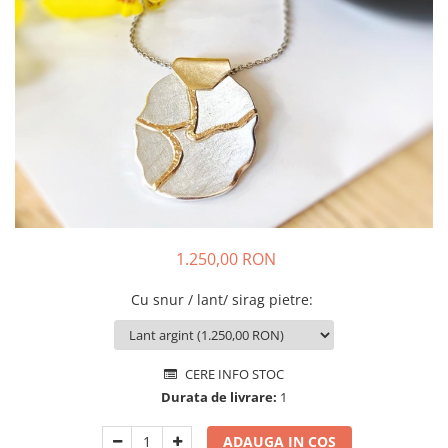
Animal Instinct
AN-TAN-TICHITAN
1.250,00 RON
Cu snur / lant/ sirag pietre
:
CERE INFO STOC
Durata de livrare:
1
ADAUGA IN COS