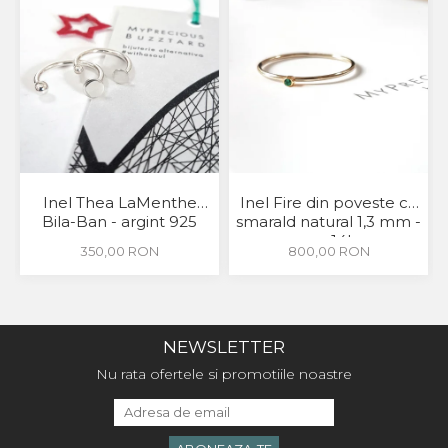
Inel Thea LaMenthe
Inel Fire din poveste cu
Bila-Ban - argint 925
smarald natural 1,3 mm -
aur 14k
350,00 RON
800,00 RON
NEWSLETTER
Nu rata ofertele si promotiile noastre