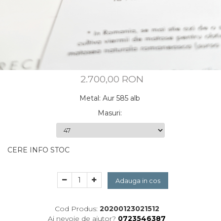
CUSTOM MADE
Animal Instinct
AN-TAN-TICHITAN
2.700,00 RON
Metal
:
Aur 585 alb
Masuri
:
CERE INFO STOC
Adauga in cos
Cod Produs:
20200123021512
Ai nevoie de ajutor?
0723546387