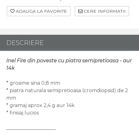
ADAUGA LA FAVORITE
CERE INFORMATII
DESCRIERE
Inel Fire din poveste cu piatra semipretioasa - aur
14k
* grosime sina 0,8 mm
* piatra naturala semipretioasa (cromdiopsid) de 2
mm
* gramaj aprox 2,4 g aur 14k
* finisaj lucios
____________________