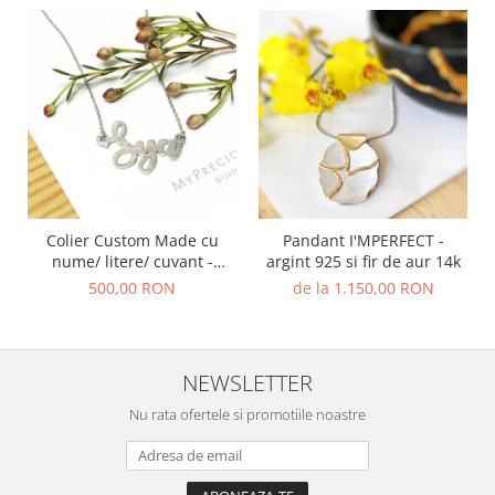
Colier Custom Made cu
Pandant I'MPERFECT -
nume/ litere/ cuvant -
argint 925 si fir de aur 14k
argint 925
500,00 RON
de la 1.150,00 RON
NEWSLETTER
Nu rata ofertele si promotiile noastre