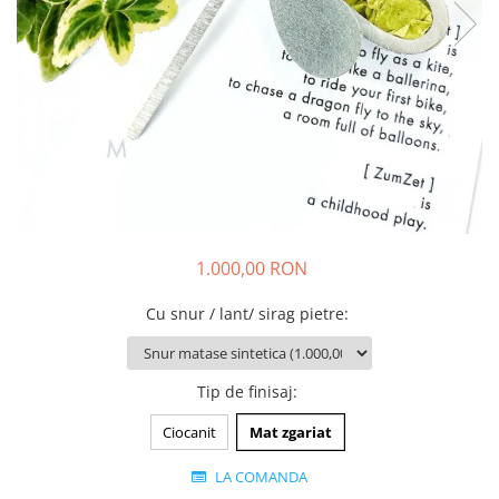
Animal Instinct
AN-TAN-TICHITAN
1.000,00 RON
Cu snur / lant/ sirag pietre
:
Tip de finisaj
:
Ciocanit
Mat zgariat
LA COMANDA