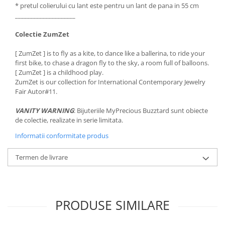
* pretul colierului cu lant este pentru un lant de pana in 55 cm
____________________
Colectie ZumZet
[ ZumZet ] is to fly as a kite, to dance like a ballerina, to ride your
first bike, to chase a dragon fly to the sky, a room full of balloons.
[ ZumZet ] is a childhood play.
ZumZet is our collection for International Contemporary Jewelry
Fair Autor#11.
VANITY WARNING
: Bijuteriile MyPrecious Buzztard sunt obiecte
de colectie, realizate in serie limitata.
Informatii conformitate produs
Termen de livrare
PRODUSE SIMILARE