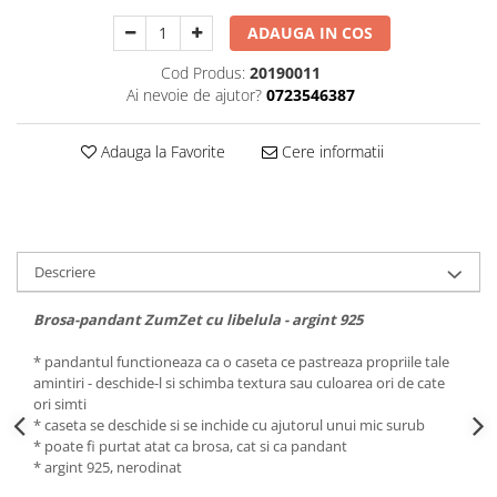
ADAUGA IN COS
Cod Produs:
20190011
Ai nevoie de ajutor?
0723546387
Adauga la Favorite
Cere informatii
Descriere
Brosa-pandant ZumZet cu libelula - argint 925
* pandantul functioneaza ca o caseta ce pastreaza propriile tale
amintiri - deschide-l si schimba textura sau culoarea ori de cate
ori simti
* caseta se deschide si se inchide cu ajutorul unui mic surub
* poate fi purtat atat ca brosa, cat si ca pandant
* argint 925, nerodinat