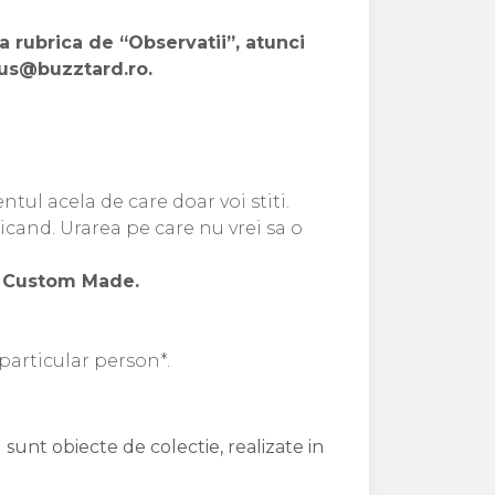
la rubrica de “Observatii”, atunci
zus@buzztard.ro.
ul acela de care doar voi stiti.
icand. Urarea pe care nu vrei sa o
ie Custom Made.
 particular person*.
 sunt obiecte de colectie, realizate in