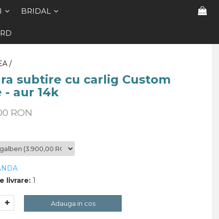
I
BRIDAL
ARD
EA /
ra subtire cu carlig Custom
- aur 14k
,00 RON
ANDA
 livrare:
1
Adauga in cos