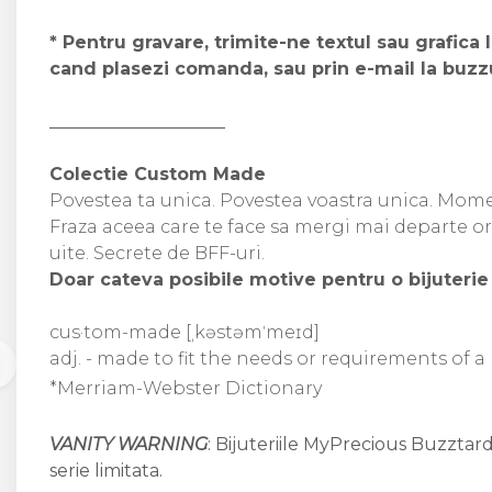
* Pentru gravare, trimite-ne textul sau grafica 
cand plasezi comanda, sau prin e-mail la buz
____________________
Colectie Custom Made
Povestea ta unica. Povestea voastra unica. Moment
Fraza aceea care te face sa mergi mai departe or
uite. Secrete de BFF-uri.
Doar cateva posibile motive pentru o bijuter
cus·tom-made [ˌkəstəmˈmeɪd]
adj. - made to fit the needs or requirements of a
*Merriam-Webster Dictionary
VANITY WARNING
: Bijuteriile MyPrecious Buzztard
serie limitata.