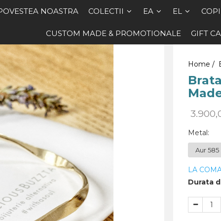
POVESTEA NOASTRA
COLECTII
EA
EL
COPI
CUSTOM MADE & PROMOTIONALE
GIFT C
Home /
Brata
Made 
3.900
Metal
:
LA COM
Durata de