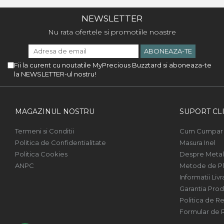
NEWSLETTER
Nu rata ofertele si promotiile noastre
Fii la curent cu noutatile MyPrecious Buzztard si aboneaza-te
la NEWSLETTER-ul nostru!
MAGAZINUL NOSTRU
SUPORT CLI
Termeni si Conditii
Cum Cumpar
Politica de Confidentialitate
Masura Inel
Politica Cookies
Despre Metal
ANPC
Metode de Pl
Informatii Livr
Garantia Prod
Politica de Re
Formular de 