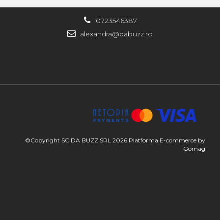
0723546387
alexandra@dabuzz.ro
©Copyright SC DA BUZZ SRL 2026
Platforma E-commerce by
Gomag