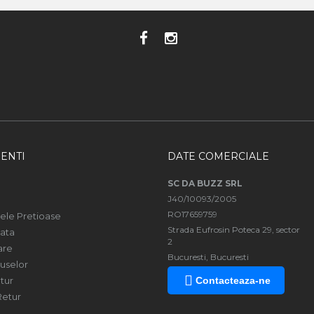
ENTI
DATE COMERCIALE
SC DA BUZZ SRL
J40/10093/2005
RO17659759
ele Pretioase
Strada Eufrosin Poteca 29, sector
ata
2
are
Bucuresti, Bucuresti
uselor
tur
Contacteaza-ne
Retur