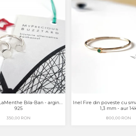
LaMenthe Bila-Ban - argint
Inel Fire din poveste cu sm
925
1,3 mm - aur 14
350,00 RON
800,00 RON