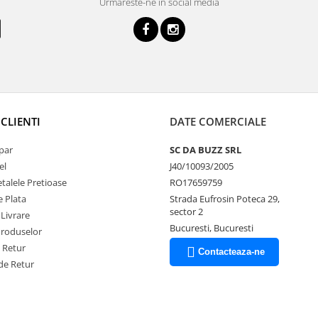
Urmareste-ne in social media
CLIENTI
DATE COMERCIALE
par
SC DA BUZZ SRL
el
J40/10093/2005
talele Pretioase
RO17659759
 Plata
Strada Eufrosin Poteca 29,
sector 2
 Livrare
Bucuresti, Bucuresti
Produselor
e Retur
Contacteaza-ne
de Retur