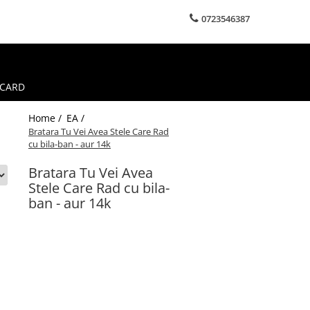
0723546387
 CARD
Home /
EA /
Bratara Tu Vei Avea Stele Care Rad
cu bila-ban - aur 14k
Bratara Tu Vei Avea
Stele Care Rad cu bila-
ban - aur 14k