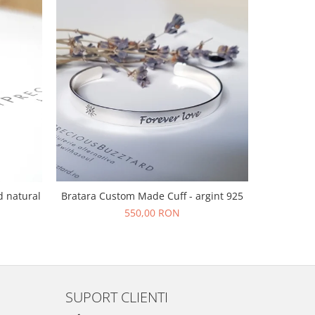
Bratara Custom Made Cuff - argint 925
d natural
Bratara s
f
550,00 RON
SUPORT CLIENTI