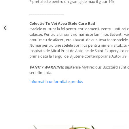
* pretul este pentru un gramaj de max 6 g aur 14k
____________________
Colectie Tu Vei Avea Stele Care Rad
"Stelele nu sunt la fel pentru toti oamenii. Pentru unii, cei 
calauze. Pentru altii, sunt numai niste luminite. Savantii v
omul meu de afaceri, erau bucati de aur. Insa toate stelele 
Numai pentru tine stelele vor fi ca pentru nimeni altul...tu 
Inspirata de Micul Print de Antoine de Saint-Exupery, colec
prima data la Targul de Bijuterie Contemporana Autor #9.
VANITY WARNING
: Bijuteriile MyPrecious Buzztard sunt o
serie limitata.
Informatii conformitate produs