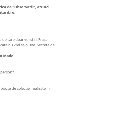
rica de “Observatii”, atunci
ztard.ro.
de care doar voi stiti. Fraza
care nu vrei sa o uite. Secrete de
om Made.
r person*.
biecte de colectie, realizate in