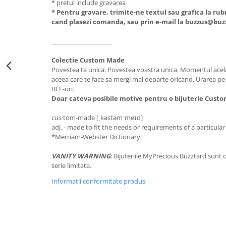
* pretul include gravarea
* Pentru gravare, trimite-ne textul sau grafica la rub
cand plasezi comanda, sau prin e-mail la buzzus@buz
____________________
Colectie Custom Made
Povestea ta unica. Povestea voastra unica. Momentul acela 
aceea care te face sa mergi mai departe oricand. Urarea pe 
BFF-uri.
Doar cateva posibile motive pentru o bijuterie Cust
cus·tom-made [ˌkəstəmˈmeɪd]
adj. - made to fit the needs or requirements of a particula
*Merriam-Webster Dictionary
VANITY WARNING
: Bijuteriile MyPrecious Buzztard sunt o
serie limitata.
Informatii conformitate produs