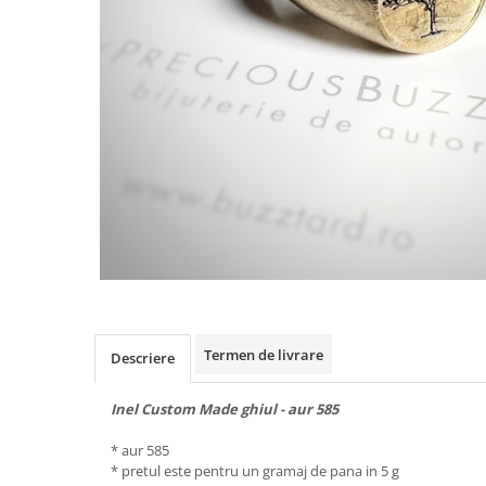
Animal Instinct
AN-TAN-TICHITAN
Termen de livrare
Descriere
Inel Custom Made ghiul - aur 585
* aur 585
* pretul este pentru un gramaj de pana in 5 g