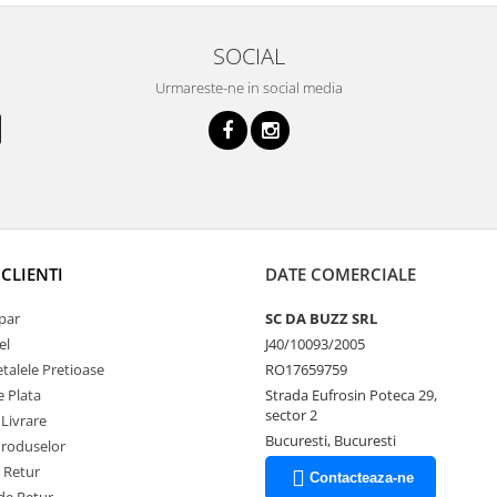
SOCIAL
Urmareste-ne in social media
CLIENTI
DATE COMERCIALE
par
SC DA BUZZ SRL
el
J40/10093/2005
talele Pretioase
RO17659759
 Plata
Strada Eufrosin Poteca 29,
sector 2
 Livrare
Bucuresti, Bucuresti
Produselor
e Retur
Contacteaza-ne
de Retur