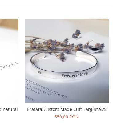
Bratara Custom Made Cuff - argint 925
d natural
Bratara s
f
550,00 RON