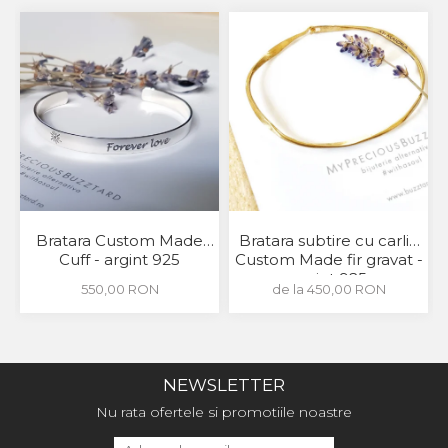
Bratara Custom Made
Bratara subtire cu carlig
Cuff - argint 925
Custom Made fir gravat -
argint 925
550,00 RON
de la 450,00 RON
NEWSLETTER
Nu rata ofertele si promotiile noastre