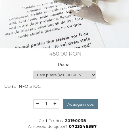
CUSTOM MADE
Animal Instinct
AN-TAN-TICHITAN
450,00 RON
Piatra
:
CERE INFO STOC
Adauga in cos
Cod Produs:
20190038
Ai nevoie de ajutor?
0723546387