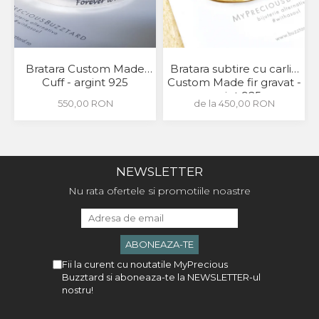
Bratara Custom Made
Bratara subtire cu carlig
Cuff - argint 925
Custom Made fir gravat -
argint 925
550,00 RON
de la 450,00 RON
NEWSLETTER
Nu rata ofertele si promotiile noastre
Fii la curent cu noutatile MyPrecious
Buzztard si aboneaza-te la NEWSLETTER-ul
nostru!