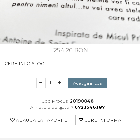
CUSTOM MADE
Animal Instinct
AN-TAN-TICHITAN
254,20 RON
CERE INFO STOC
Adauga in cos
Cod Produs:
20190048
Ai nevoie de ajutor?
0723546387
ADAUGA LA FAVORITE
CERE INFORMATII