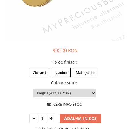
Animal Instinct
AN-TAN-TICHITAN
900,00 RON
Tip de finisaj
:
Ciocanit
Lucios
Mat zgariat
Culoare snur
:
CERE INFO STOC
ADAUGA IN COS
Cod Produs:
68-155123-4637