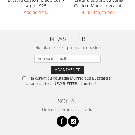
argint 925
Custom Made fir gravat -
argint 925
550,00 RON
de la 450,00 RON
NEWSLETTER
Nu rata ofertele si promotiile noastre
Fii la curent cu noutatile MyPrecious Buzztard si
aboneaza-te la NEWSLETTER-ul nostru!
SOCIAL
Urmareste-ne in social media