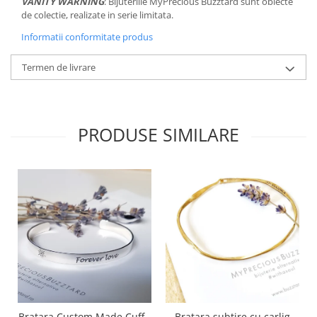
VANITY WARNING
: Bijuteriile MyPrecious Buzztard sunt obiecte
de colectie, realizate in serie limitata.
Informatii conformitate produs
Termen de livrare
PRODUSE SIMILARE
Bratara Custom Made Cuff -
Bratara subtire cu carlig