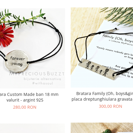
Bratara Family (Oh, boys&gir
tara Custom Made ban 18 mm
placa dreptunghiulara gravata 
valurit - argint 925
argint 925
300,00 RON
280,00 RON