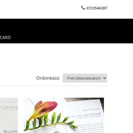
0723546387
 CARD
Ordoneaza: