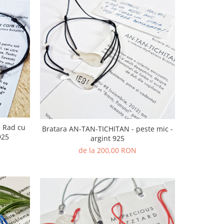
e Rad cu
Bratara AN-TAN-TICHITAN - peste mic -
925
argint 925
de la 200,00 RON