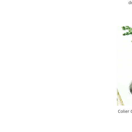
d
Colier