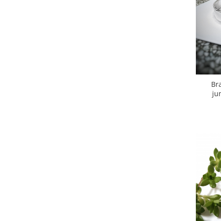
Animal Instinct
AN-TAN-TICHITAN
Br
ju