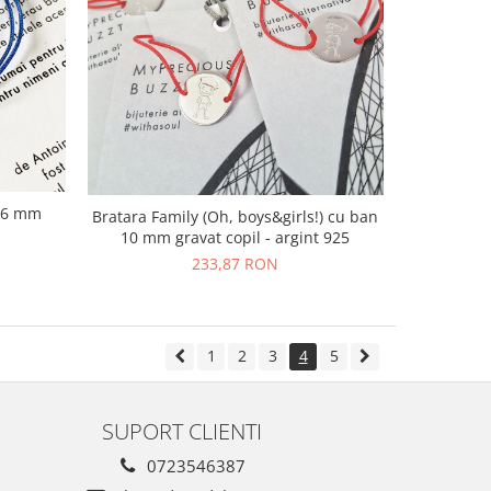
16 mm
Bratara Family (Oh, boys&girls!) cu ban
10 mm gravat copil - argint 925
233,87 RON
1
2
3
4
5
SUPORT CLIENTI
0723546387