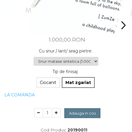
CUSTOM MADE
Animal Instinct
AN-TAN-TICHITAN
1.000,00 RON
Cu snur / lant/ sirag pietre
:
Tip de finisaj
:
Ciocanit
Mat zgariat
LA COMANDA
Adauga in cos
Cod Produs:
20190011