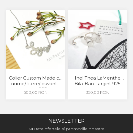
Colier Custom Made cu
Inel Thea LaMenthe
nume/ litere/ cuvant -
Bila-Ban - argint 925
argint 925
500,00 RON
350,00 RON
NEWSLETTER
Nu rata ofertele si promotiile noastre