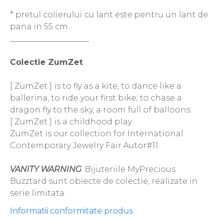
* pretul colierului cu lant este pentru un lant de
pana in 55 cm
____________________
Colectie ZumZet
[ ZumZet ] is to fly as a kite, to dance like a
ballerina, to ride your first bike, to chase a
dragon fly to the sky, a room full of balloons.
[ ZumZet ] is a childhood play.
ZumZet is our collection for International
Contemporary Jewelry Fair Autor#11.
VANITY WARNING
: Bijuteriile MyPrecious
Buzztard sunt obiecte de colectie, realizate in
serie limitata.
Informatii conformitate produs