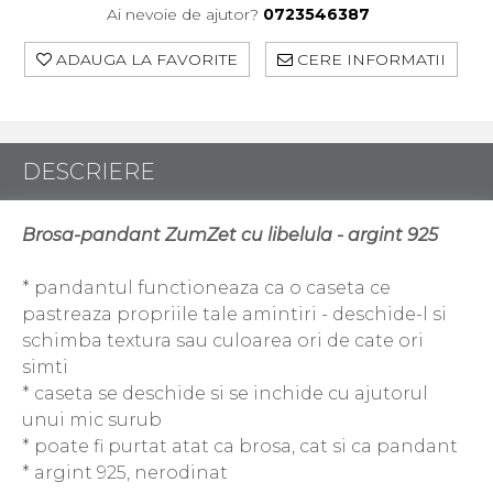
Ai nevoie de ajutor?
0723546387
ADAUGA LA FAVORITE
CERE INFORMATII
DESCRIERE
Brosa-pandant ZumZet cu libelula - argint 925
* pandantul functioneaza ca o caseta ce
pastreaza propriile tale amintiri - deschide-l si
schimba textura sau culoarea ori de cate ori
simti
* caseta se deschide si se inchide cu ajutorul
unui mic surub
* poate fi purtat atat ca brosa, cat si ca pandant
* argint 925, nerodinat