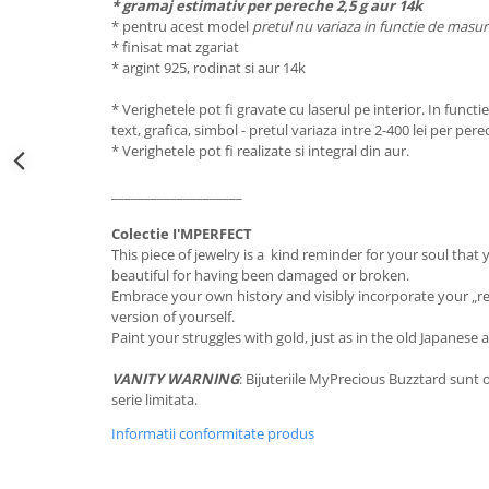
* gramaj estimativ per pereche 2,5 g aur 14k
* pentru acest model
pretul nu variaza in functie de masu
* finisat mat zgariat
* argint 925, rodinat si aur 14k
* Verighetele pot fi gravate cu laserul pe interior. In functi
text, grafica, simbol - pretul variaza intre 2-400 lei per pere
* Verighetele pot fi realizate si integral din aur.
____________________
Colectie I'MPERFECT
This piece of jewelry is a kind reminder for your soul tha
beautiful for having been damaged or broken.
Embrace your own history and visibly incorporate your „rep
version of yourself.
Paint your struggles with gold, just as in the old Japanese a
VANITY WARNING
: Bijuteriile MyPrecious Buzztard sunt o
serie limitata.
Informatii conformitate produs