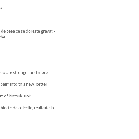
ra
e de ceea ce se doreste gravat -
che.
t you are stronger and more
air” into this new, better
rt of kintsukuroi!
biecte de colectie, realizate in