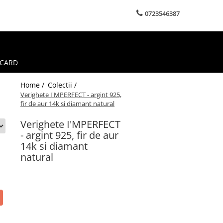
0723546387
 CARD
Home /
Colectii /
Verighete I'MPERFECT - argint 925,
fir de aur 14k si diamant natural
Verighete I'MPERFECT
- argint 925, fir de aur
14k si diamant
natural