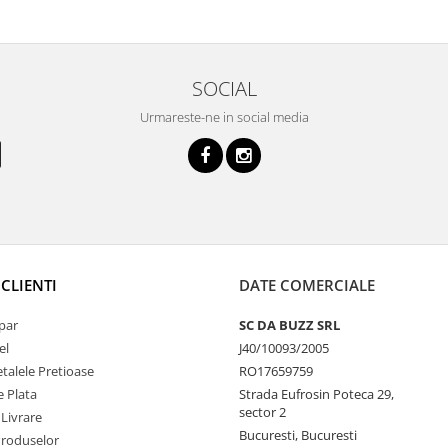
SOCIAL
Urmareste-ne in social media
CLIENTI
DATE COMERCIALE
par
SC DA BUZZ SRL
el
J40/10093/2005
talele Pretioase
RO17659759
 Plata
Strada Eufrosin Poteca 29,
sector 2
 Livrare
Bucuresti, Bucuresti
Produselor