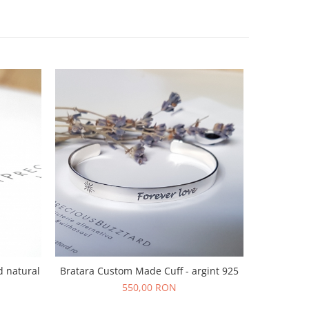
Bratara Custom Made Cuff - argint 925
d natural
Cercei I'M
550,00 RON