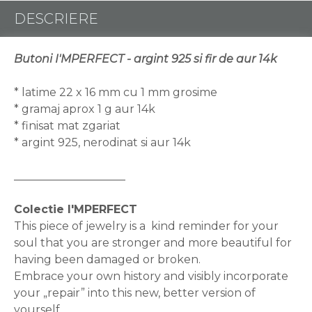
DESCRIERE
Butoni I'MPERFECT - argint 925 si fir de aur 14k
* latime 22 x 16 mm cu 1 mm grosime
* gramaj aprox 1 g aur 14k
* finisat mat zgariat
* argint 925, nerodinat si aur 14k
____________________
Colectie I'MPERFECT
This piece of jewelry is a kind reminder for your
soul that you are stronger and more beautiful for
having been damaged or broken.
Embrace your own history and visibly incorporate
your „repair” into this new, better version of
yourself.