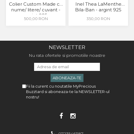
Colier Custom Made cu
Inel Thea LaMenthe
nume/ litere/ cuvant -
Bila-Ban - argint 925
argint 925
500,00 RON
350,00 RON
NEWSLETTER
Nu rata ofertele si promotiile noastre
Fii la curent cu noutatile MyPrecious
Buzztard si aboneaza-te la NEWSLETTER-ul
nostru!
0723546387