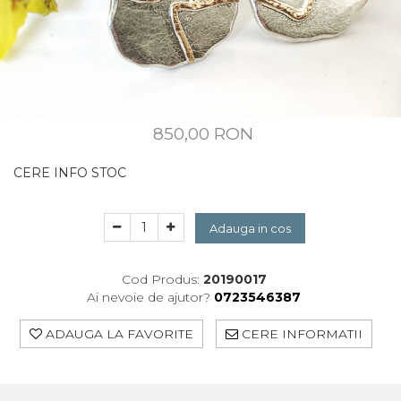
CUSTOM MADE
Animal Instinct
AN-TAN-TICHITAN
850,00 RON
CERE INFO STOC
Adauga in cos
Cod Produs:
20190017
Ai nevoie de ajutor?
0723546387
ADAUGA LA FAVORITE
CERE INFORMATII