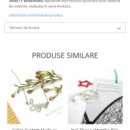
VANITY WARNING
: Bijuteriile MyPrecious Buzztard sunt obiecte
de colectie, realizate in serie limitata.
Informatii conformitate produs
Termen de livrare
PRODUSE SIMILARE
Colier Custom Made cu
Inel Thea LaMenthe Bila-