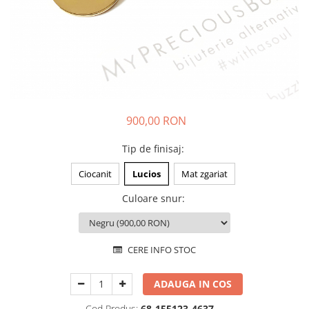
Animal Instinct
AN-TAN-TICHITAN
900,00 RON
Tip de finisaj
:
Ciocanit
Lucios
Mat zgariat
Culoare snur
:
CERE INFO STOC
ADAUGA IN COS
Cod Produs:
68-155123-4637