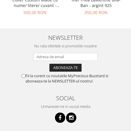
nume/ litere/ cuvant -
Ban - argint 925
argint 925
500,00 RON
350,00 RON
NEWSLETTER
Nu rata ofertele si promotiile noastre
Fii la curent cu noutatile MyPrecious Buzztard si
aboneaza-te la NEWSLETTER-ul nostru!
SOCIAL
Urmareste-ne in social media