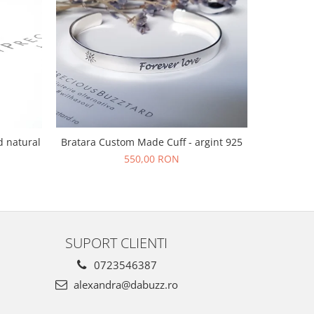
Bratara Custom Made Cuff - argint 925
d natural
Bratara s
f
550,00 RON
SUPORT CLIENTI
0723546387
alexandra@dabuzz.ro