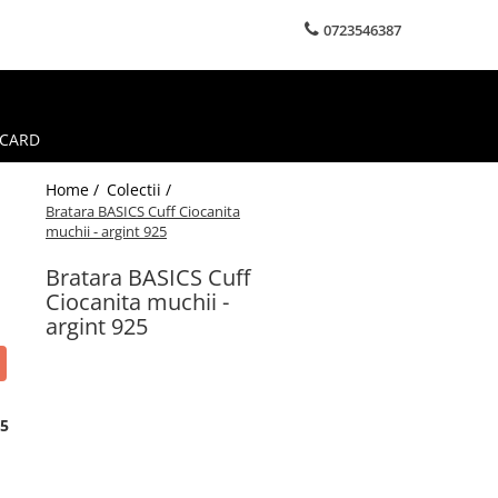
0723546387
 CARD
Home /
Colectii /
Bratara BASICS Cuff Ciocanita
muchii - argint 925
Bratara BASICS Cuff
Ciocanita muchii -
argint 925
65