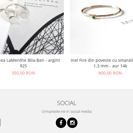
hea LaMenthe Bila-Ban - argint
Inel Fire din poveste cu smaral
925
1,3 mm - aur 14k
350,00 RON
800,00 RON
SOCIAL
Urmareste-ne in social media