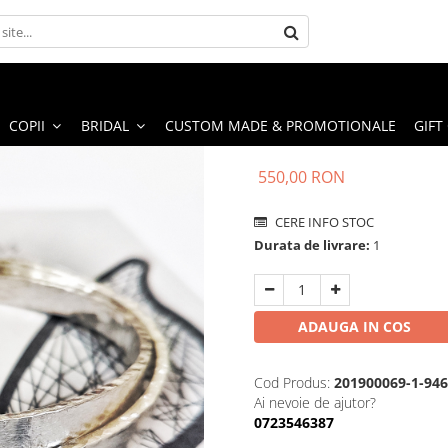
COPII
BRIDAL
CUSTOM MADE & PROMOTIONALE
GIFT
550,00 RON
CERE INFO STOC
Durata de livrare:
1
ADAUGA IN COS
Cod Produs:
201900069-1-94
Ai nevoie de ajutor?
0723546387