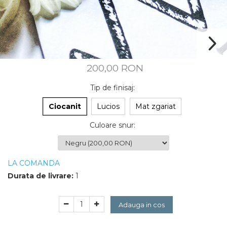
CUSTOM MADE
Animal Instinct
AN-TAN-TICHITAN
200,00 RON
Tip de finisaj
:
Ciocanit
Lucios
Mat zgariat
Culoare snur
:
LA COMANDA
Durata de livrare:
1
Adauga in cos