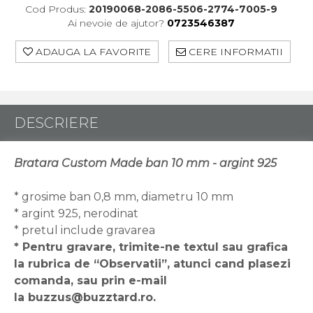
Cod Produs:
20190068-2086-5506-2774-7005-9
Ai nevoie de ajutor?
0723546387
ADAUGA LA FAVORITE
CERE INFORMATII
DESCRIERE
Bratara Custom Made ban 10 mm - argint 925
* grosime ban 0,8 mm, diametru 10 mm
* argint 925, nerodinat
* pretul include gravarea
* Pentru gravare, trimite-ne textul sau grafica
la rubrica de “Observatii”, atunci cand plasezi
comanda, sau prin e-mail
la buzzus@buzztard.ro.