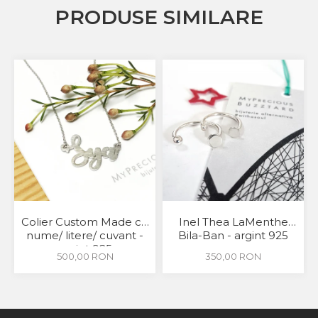
PRODUSE SIMILARE
Colier Custom Made cu
Inel Thea LaMenthe
nume/ litere/ cuvant -
Bila-Ban - argint 925
argint 925
500,00 RON
350,00 RON