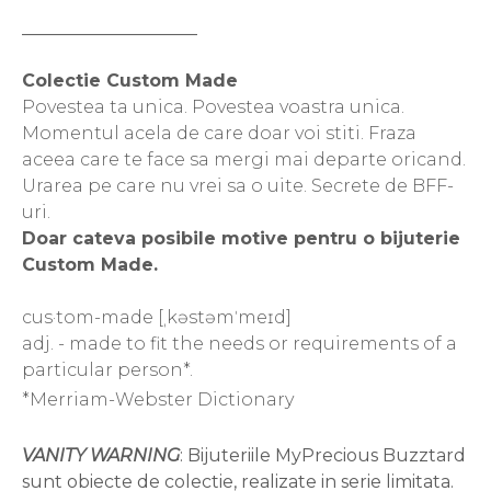
____________________
Colectie Custom Made
Povestea ta unica. Povestea voastra unica.
Momentul acela de care doar voi stiti. Fraza
aceea care te face sa mergi mai departe oricand.
Urarea pe care nu vrei sa o uite. Secrete de BFF-
uri.
Doar cateva posibile motive pentru o bijuterie
Custom Made.
cus·tom-made [ˌkəstəmˈmeɪd]
adj. - made to fit the needs or requirements of a
particular person*.
*Merriam-Webster Dictionary
VANITY WARNING
: Bijuteriile MyPrecious Buzztard
sunt obiecte de colectie, realizate in serie limitata.