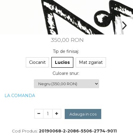
CUSTOM MADE
Animal Instinct
AN-TAN-TICHITAN
350,00 RON
Tip de finisaj
:
Ciocanit
Lucios
Mat zgariat
Culoare snur
:
LA COMANDA
Adauga in cos
Cod Produs:
20190068-2-2086-5506-2774-9011