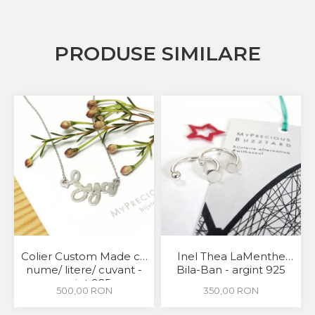
PRODUSE SIMILARE
Colier Custom Made cu
Inel Thea LaMenthe
nume/ litere/ cuvant -
Bila-Ban - argint 925
argint 925
500,00 RON
350,00 RON