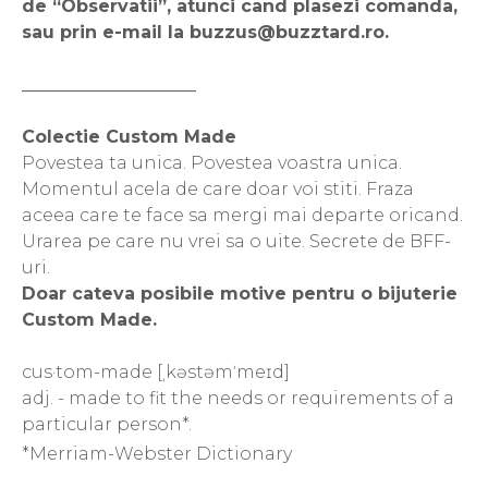
de “Observatii”, atunci cand plasezi comanda,
sau prin e-mail la buzzus@buzztard.ro.
____________________
Colectie Custom Made
Povestea ta unica. Povestea voastra unica.
Momentul acela de care doar voi stiti. Fraza
aceea care te face sa mergi mai departe oricand.
Urarea pe care nu vrei sa o uite. Secrete de BFF-
uri.
Doar cateva posibile motive pentru o bijuterie
Custom Made.
cus·tom-made [ˌkəstəmˈmeɪd]
adj. - made to fit the needs or requirements of a
particular person*.
*Merriam-Webster Dictionary