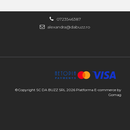
0723546387
alexandra@dabuzz.ro
©Copyright SC DA BUZZ SRL 2026
Platforma E-commerce by
Gomag