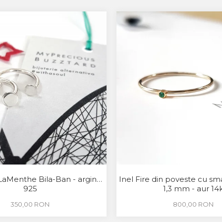
LaMenthe Bila-Ban - argint
Inel Fire din poveste cu sm
925
1,3 mm - aur 14
350,00 RON
800,00 RON