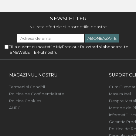
NEWSLETTER
Nu rata ofertele si promotiile noastre
Fii la curent cu noutatile MyPrecious Buzztard si aboneaza-te
la NEWSLETTER-ul nostru!
MAGAZINUL NOSTRU
SUPORT CLI
Termeni si Conditii
Cum Cumpar
Politica de Confidentialitate
Masura Inel
Politica Cookies
Despre Metal
ANPC
Metode de Pl
Informatii Livr
Garantia Prod
Politica de Re
Formular de 