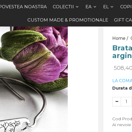
POVESTEA NOASTRA
COLECTII
EA
EL
COPI
CUSTOM MADE & PROMOTIONALE
GIFT C
Home /
Brata
argin
508,4
LA COM
Durata de
Cod Prod
Ai nevoie