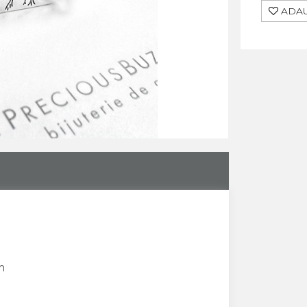
ADAU
m