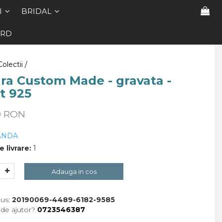
I
BRIDAL
ARD
Colectii /
ra Custom Made - gravata -
t 925
0 RON
ANDA
 livrare:
1
Adauga in cos
us:
20190069-4489-6182-9585
 de ajutor?
0723546387