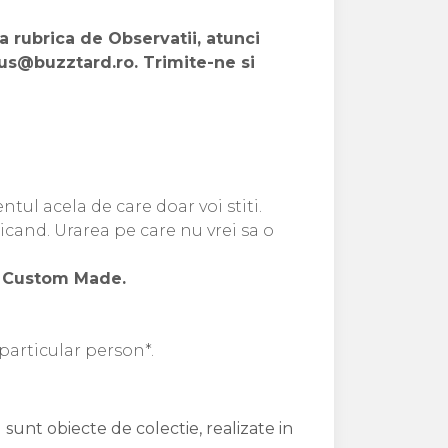
la rubrica de Observatii, atunci
us@buzztard.ro. Trimite-ne si
ul acela de care doar voi stiti.
icand. Urarea pe care nu vrei sa o
ie Custom Made.
 particular person*.
 sunt obiecte de colectie, realizate in