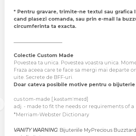
* Pentru gravare, trimite-ne textul sau grafica 
cand plasezi comanda, sau prin e-mail la buzz
circumferinta ta exacta.
____________________
Colectie Custom Made
Povestea ta unica. Povestea voastra unica. Moment
Fraza aceea care te face sa mergi mai departe or
uite. Secrete de BFF-uri.
Doar cateva posibile motive pentru o bijuter
cus·tom-made [ˌkəstəmˈmeɪd]
adj. - made to fit the needs or requirements of a
*Merriam-Webster Dictionary
VANITY WARNING
: Bijuteriile MyPrecious Buzztard