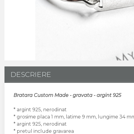
CUSTOM MADE
Animal Instinct
AN-TAN-TICHITAN
DESCRIERE
Bratara Custom Made - gravata - argint 925
* argint 925, nerodinat
* grosime placa 1 mm, latime 9 mm, lungime 34 m
* argint 925, nerodinat
* pretul include gravarea