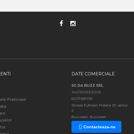
ENTI
DATE COMERCIALE
SC DA BUZZ SRL
J40/10093/2005
RO17659759
ele Pretioase
Strada Eufrosin Poteca 29, sector
ata
2
are
Bucuresti, Bucuresti
uselor
tur
Contacteaza-ne
Retur