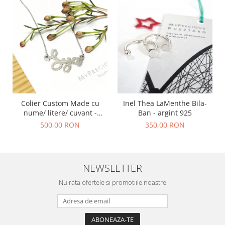
Colier Custom Made cu
Inel Thea LaMenthe Bila-
nume/ litere/ cuvant -
Ban - argint 925
argint 925
500,00 RON
350,00 RON
NEWSLETTER
Nu rata ofertele si promotiile noastre