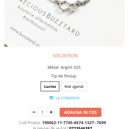
Animal Instinct
AN-TAN-TICHITAN
500,00 RON
Metal
:
Argint 925
Tip de finisaj
:
Lucios
Mat zgariat
LA COMANDA
ADAUGA IN COS
Cod Produs:
190062-11-7745-8674-1327--7699
Ai nevoie de ajutor?
0723546387