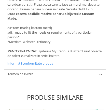
care doar voi stiti. Fraza aceea care te face sa mergi mai departe
oricand. Urarea pe care nu vrei sa o uite. Secrete de BFF-uri.
Doar cateva posibile motive pentru o bijuterie Custom
Made.
cus·tom-made [ˌkəstəmˈmeɪd]
adj. - made to fit the needs or requirements of a particular
person*.
*Merriam-Webster Dictionary
VANITY WARNING
: Bijuteriile MyPrecious Buzztard sunt obiecte
de colectie, realizate in serie limitata.
Informatii conformitate produs
Termen de livrare
PRODUSE SIMILARE