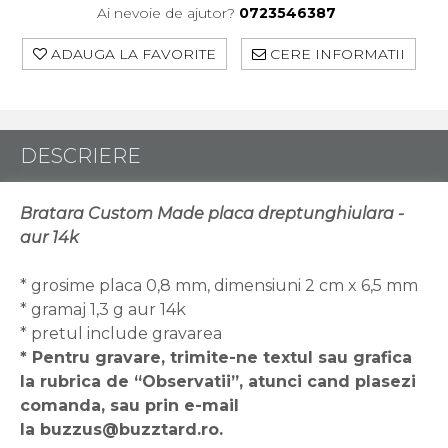
Ai nevoie de ajutor?
0723546387
ADAUGA LA FAVORITE
CERE INFORMATII
DESCRIERE
Bratara Custom Made placa dreptunghiulara -
aur 14k
* grosime placa 0,8 mm, dimensiuni 2 cm x 6,5 mm
* gramaj 1,3 g aur 14k
* pretul include gravarea
* Pentru gravare, trimite-ne textul sau grafica
la rubrica de “Observatii”, atunci cand plasezi
comanda, sau prin e-mail
la buzzus@buzztard.ro.