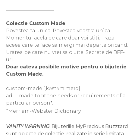
____________________
Colectie Custom Made
Povestea ta unica. Povestea voastra unica.
Momentul acela de care doar voi stiti. Fraza
aceea care te face sa mergi mai departe oricand.
Urarea pe care nu vrei sa o uite. Secrete de BFF-
uri.
Doar cateva posibile motive pentru o bijuterie
Custom Made.
cus·tom-made [ˌkəstəmˈmeɪd]
adj. - made to fit the needs or requirements of a
particular person*.
*Merriam-Webster Dictionary
VANITY WARNING
: Bijuteriile MyPrecious Buzztard
sunt obiecte de colectie, realizate in serie limitata.