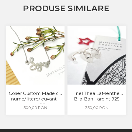
PRODUSE SIMILARE
Colier Custom Made cu
Inel Thea LaMenthe
nume/ litere/ cuvant -
Bila-Ban - argint 925
argint 925
500,00 RON
350,00 RON