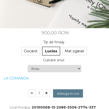
CUSTOM MADE
Animal Instinct
AN-TAN-TICHITAN
900,00 RON
Tip de finisaj
:
Ciocanit
Lucios
Mat zgariat
Culoare snur
:
LA COMANDA
Adauga in cos
Cod Produs:
20190068-13-2086-5506-2774-337