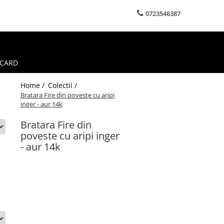
0723546387
 CARD
Home /
Colectii /
Bratara Fire din poveste cu aripi
inger - aur 14k
Bratara Fire din
poveste cu aripi inger
- aur 14k