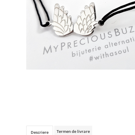
Animal Instinct
AN-TAN-TICHITAN
Termen de livrare
Descriere