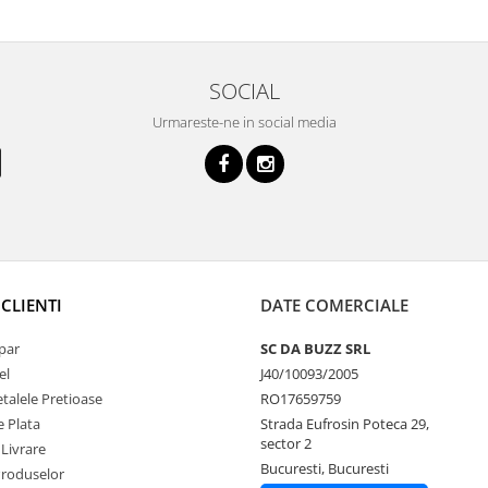
SOCIAL
Urmareste-ne in social media
CLIENTI
DATE COMERCIALE
par
SC DA BUZZ SRL
el
J40/10093/2005
talele Pretioase
RO17659759
 Plata
Strada Eufrosin Poteca 29,
sector 2
 Livrare
Bucuresti, Bucuresti
Produselor