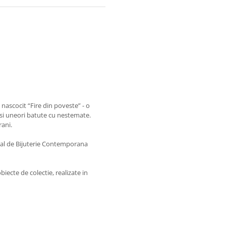
nascocit “Fire din poveste” - o
nt si uneori batute cu nestemate.
rani.
onal de Bijuterie Contemporana
biecte de colectie, realizate in