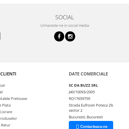
SOCIAL
Urmareste-ne in social media
CLIENTI
DATE COMERCIALE
par
SC DA BUZZ SRL
el
J40/10093/2005
talele Pretioase
RO17659759
 Plata
Strada Eufrosin Poteca 29,
sector 2
 Livrare
Bucuresti, Bucuresti
Produselor
e Retur
Contacteaza-ne