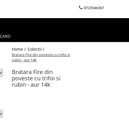
0723546387
 CARD
Home /
Colectii /
Bratara Fire din poveste cu trifoi si
rubin - aur 14k
Bratara Fire din
poveste cu trifoi si
rubin - aur 14k