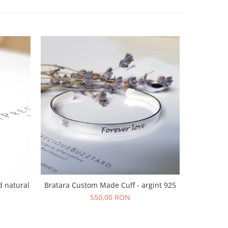
Bratara Custom Made Cuff - argint 925
d natural
Bratara s
f
550,00 RON