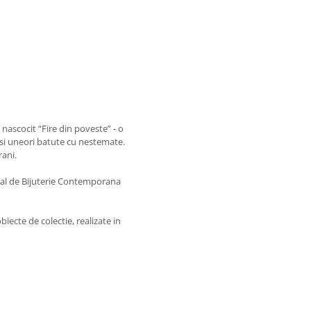
nascocit “Fire din poveste” - o
nt si uneori batute cu nestemate.
rani.
onal de Bijuterie Contemporana
biecte de colectie, realizate in