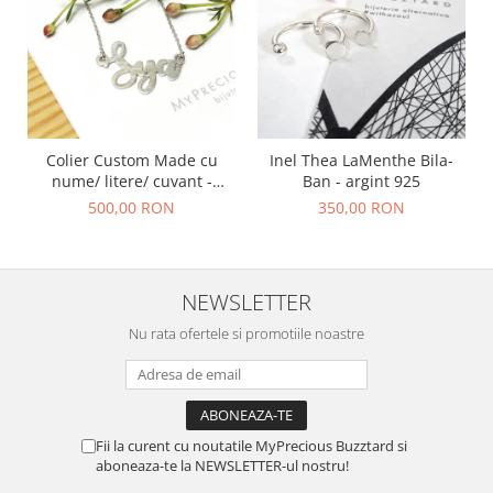
Colier Custom Made cu
Inel Thea LaMenthe Bila-
nume/ litere/ cuvant -
Ban - argint 925
argint 925
500,00 RON
350,00 RON
NEWSLETTER
Nu rata ofertele si promotiile noastre
Fii la curent cu noutatile MyPrecious Buzztard si
aboneaza-te la NEWSLETTER-ul nostru!