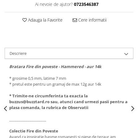
Ai nevoie de ajutor?
0723546387
Adauga la Favorite
Cere informatii
Descriere
Bratara Fire din poveste - Hammered - aur 14k
* grosime 0,5 mm, latime 7 mm
* pretul este pentru un gramaj de max 12g aur 14k
* Trimite-ne circumferinta ta exacta la
buzzus@buzztard.ro sau, atunci cand urmezi pasii pentru a
plasa comanda, la rubrica de Observatii
____________________
Colectie Fire din Poveste
Avand ca inspiratie basme romanesti si piese de tezaur am