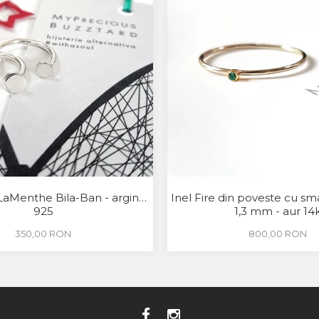
LaMenthe Bila-Ban - argint
Inel Fire din poveste cu sm
925
1,3 mm - aur 14
350,00 RON
800,00 RON