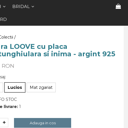
I
BRIDAL
ARD
Colectii /
ara LOOVE cu placa
unghiulara si inima - argint 925
0 RON
saj
:
Lucios
Mat zgariat
FO STOC
 livrare:
1
Adauga in cos