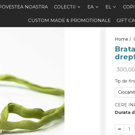
POVESTEA NOASTRA
COLECTII
EA
EL
COPI
CUSTOM MADE & PROMOTIONALE
GIFT C
Home /
Brat
drept
300,0
Tip de fini
Ciocanit
CERE IN
Durata de