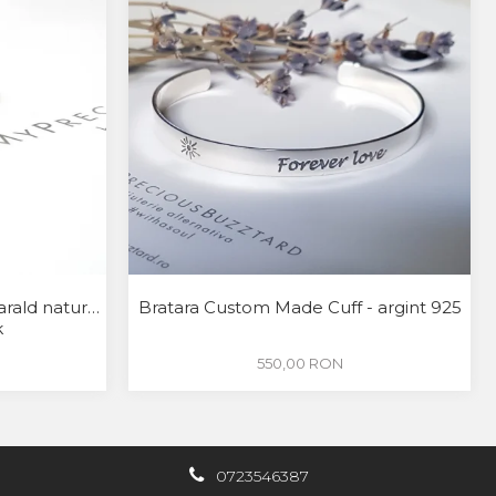
arald natural
Bratara Custom Made Cuff - argint 925
k
550,00 RON
0723546387