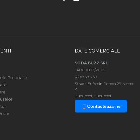
ENTI
DATE COMERCIALE
SC DA BUZZ SRL
J40/10093/2005
RO17659759
ele Pretioase
Strada Eufrosin Poteca 29, sector
ata
2
are
Bucuresti, Bucuresti
uselor
tur
Contacteaza-ne
Retur