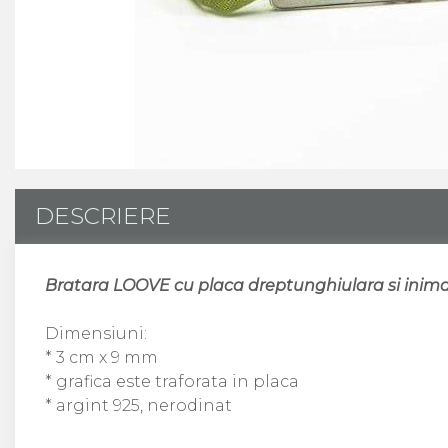
CUSTOM MADE
Animal Instinct
AN-TAN-TICHITAN
DESCRIERE
Bratara LOOVE cu placa dreptunghiulara si inima 
Dimensiuni:
* 3 cm x 9 mm
* grafica este traforata in placa
* argint 925, nerodinat