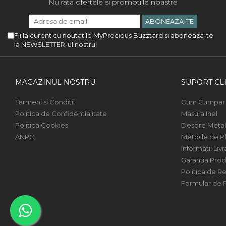
Nu rata ofertele si promotiile noastre
Fii la curent cu noutatile MyPrecious Buzztard si aboneaza-te
la NEWSLETTER-ul nostru!
MAGAZINUL NOSTRU
SUPORT CLI
Termeni si Conditii
Cum Cumpar
Politica de Confidentialitate
Masura Inel
Politica Cookies
Despre Metal
ANPC
Metode de Pl
Informatii Livr
Garantia Prod
Politica de Re
Formular de 