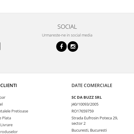
SOCIAL
Urmareste-ne in social media
CLIENTI
DATE COMERCIALE
par
SC DA BUZZ SRL
el
J40/10093/2005
talele Pretioase
RO17659759
 Plata
Strada Eufrosin Poteca 29,
sector 2
 Livrare
Bucuresti, Bucuresti
Produselor