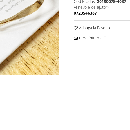
Cod Produs:
20190078-4087
Ai nevoie de ajutor?
0723546387
Adauga la Favorite
Cere informatii