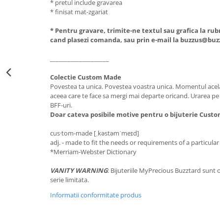
* pretul include gravarea
* finisat mat-zgariat
* Pentru gravare, trimite-ne textul sau grafica la rub
cand plasezi comanda, sau prin e-mail la buzzus@buz
____________________
Colectie Custom Made
Povestea ta unica. Povestea voastra unica. Momentul acela 
aceea care te face sa mergi mai departe oricand. Urarea pe 
BFF-uri.
Doar cateva posibile motive pentru o bijuterie Cust
cus·tom-made [ˌkəstəmˈmeɪd]
adj. - made to fit the needs or requirements of a particula
*Merriam-Webster Dictionary
VANITY WARNING
: Bijuteriile MyPrecious Buzztard sunt o
serie limitata.
Informatii conformitate produs