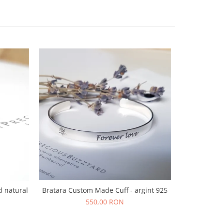
Bratara Custom Made Cuff - argint 925
d natural
Bratara s
f
550,00 RON