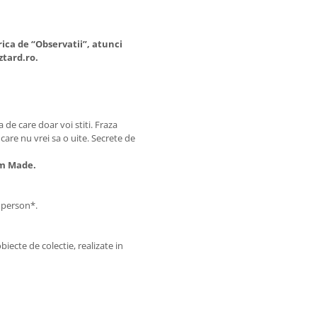
rica de “Observatii”, atunci
ztard.ro.
de care doar voi stiti. Fraza
care nu vrei sa o uite. Secrete de
om Made.
r person*.
biecte de colectie, realizate in