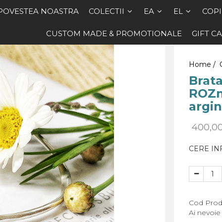
POVESTEA NOASTRA
COLECTII
EA
EL
COPI
CUSTOM MADE & PROMOTIONALE
GIFT C
Home /
Brata
ROZm
argin
400,0
CERE IN
Cod Prod
Ai nevoie