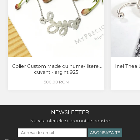
Colier Custom Made cu nume/ litere/
Inel Thea 
cuvant - argint 925
500,00 RON
NEWSLETTER
Nu rata ofertele si promotiile noastre