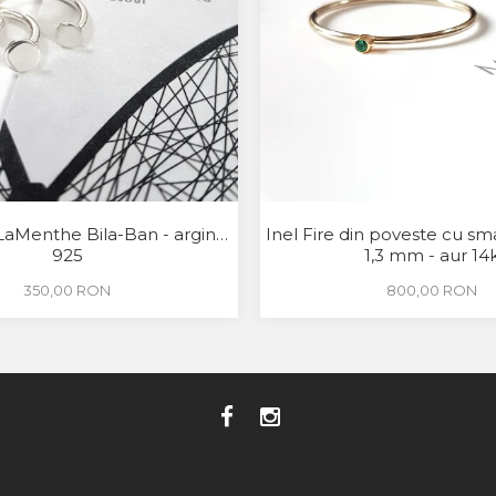
LaMenthe Bila-Ban - argint
Inel Fire din poveste cu sm
925
1,3 mm - aur 14
350,00 RON
800,00 RON