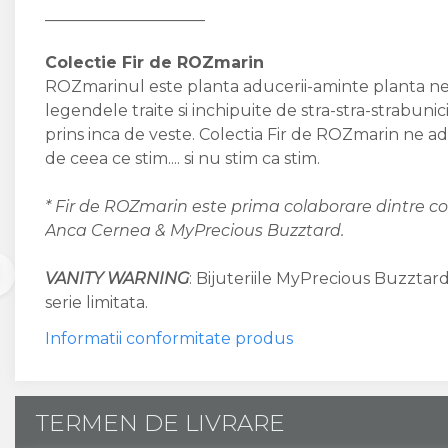
____________________
Colectie Fir de ROZmarin
ROZmarinul este planta aducerii-aminte planta nem
legendele traite si inchipuite de stra-stra-strabunici
prins inca de veste. Colectia Fir de ROZmarin ne ad
de ceea ce stim.... si nu stim ca stim.
* Fir de ROZmarin este prima colaborare dintre c
Anca Cernea & MyPrecious Buzztard.
VANITY WARNING
: Bijuteriile MyPrecious Buzztard
serie limitata.
Informatii conformitate produs
TERMEN DE LIVRARE