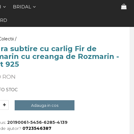
I
BRIDAL
ARD
Colectii /
ra subtire cu carlig Fir de
arin cu creanga de Rozmarin -
t 925
0 RON
FO STOC
Adauga in cos
us:
20190061-5456-6285-4139
 de ajutor?
0723546387