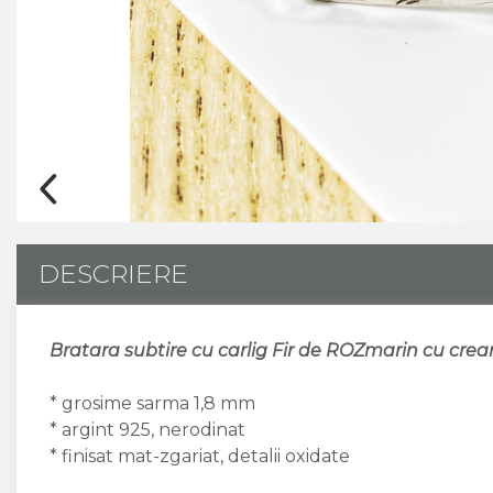
CUSTOM MADE
Animal Instinct
AN-TAN-TICHITAN
DESCRIERE
Bratara subtire cu carlig Fir de ROZmarin cu cre
* grosime sarma 1,8 mm
* argint 925, nerodinat
* finisat mat-zgariat, detalii oxidate