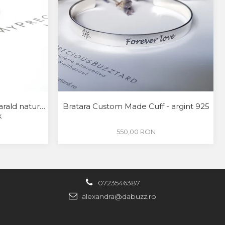
arald natural
Bratara Custom Made Cuff - argint 925
k
550,00 RON
0723546387
alexandra@dabuzz.ro