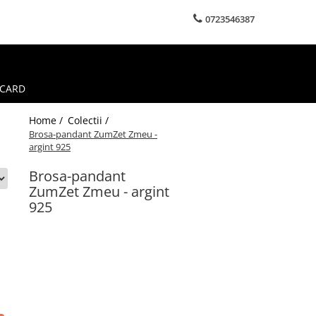
0723546387
 CARD
Home /
Colectii /
Brosa-pandant ZumZet Zmeu -
argint 925
Brosa-pandant
ZumZet Zmeu - argint
925