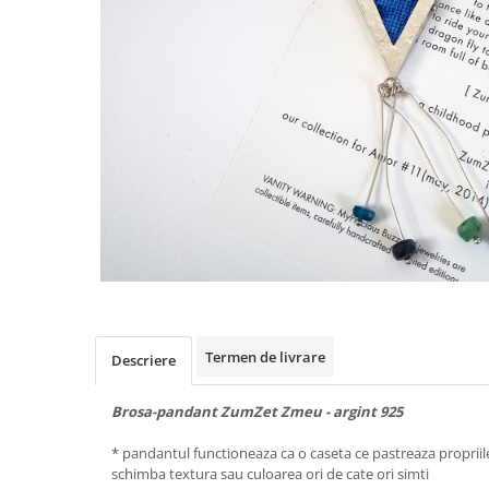
Animal Instinct
AN-TAN-TICHITAN
Termen de livrare
Descriere
Brosa-pandant ZumZet Zmeu - argint 925
* pandantul functioneaza ca o caseta ce pastreaza propriile 
schimba textura sau culoarea ori de cate ori simti