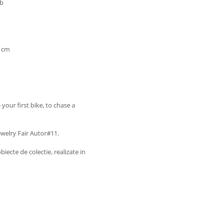
ub
5 cm
e your first bike, to chase a
ewelry Fair Autor#11.
biecte de colectie, realizate in