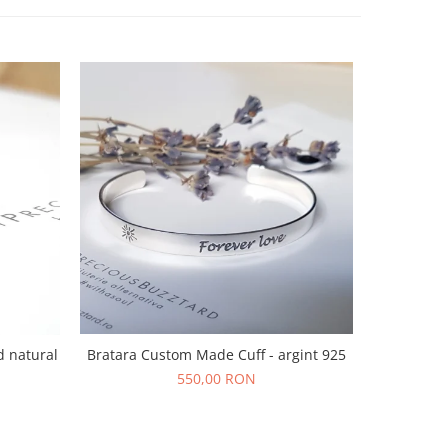
Bratara Custom Made Cuff - argint 925
d natural
Bratara s
f
550,00 RON