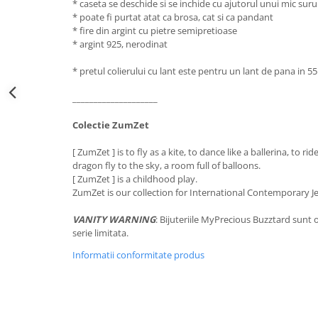
* caseta se deschide si se inchide cu ajutorul unui mic sur
* poate fi purtat atat ca brosa, cat si ca pandant
* fire din argint cu pietre semipretioase
* argint 925, nerodinat
* pretul colierului cu lant este pentru un lant de pana in 5
____________________
Colectie ZumZet
[ ZumZet ] is to fly as a kite, to dance like a ballerina, to rid
dragon fly to the sky, a room full of balloons.
[ ZumZet ] is a childhood play.
ZumZet is our collection for International Contemporary J
VANITY WARNING
: Bijuteriile MyPrecious Buzztard sunt o
serie limitata.
Informatii conformitate produs