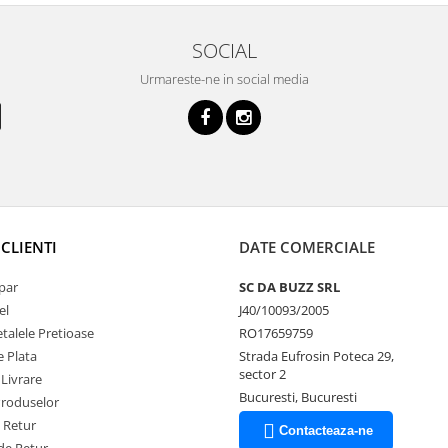
SOCIAL
Urmareste-ne in social media
CLIENTI
DATE COMERCIALE
par
SC DA BUZZ SRL
el
J40/10093/2005
talele Pretioase
RO17659759
 Plata
Strada Eufrosin Poteca 29,
sector 2
 Livrare
Bucuresti, Bucuresti
Produselor
e Retur
Contacteaza-ne
de Retur