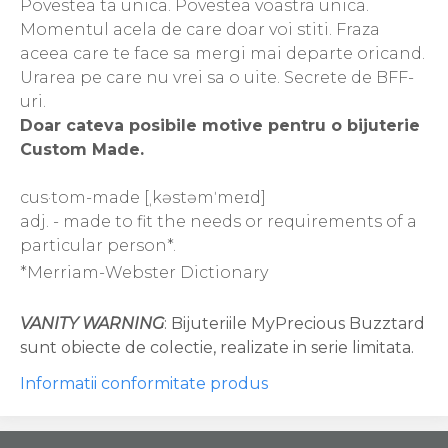
Povestea ta unica. Povestea voastra unica.
Momentul acela de care doar voi stiti. Fraza
aceea care te face sa mergi mai departe oricand.
Urarea pe care nu vrei sa o uite. Secrete de BFF-
uri.
Doar cateva posibile motive pentru o bijuterie
Custom Made.
cus·tom-made [ˌkəstəmˈmeɪd]
adj. - made to fit the needs or requirements of a
particular person*.
*Merriam-Webster Dictionary
VANITY WARNING
: Bijuteriile MyPrecious Buzztard
sunt obiecte de colectie, realizate in serie limitata.
Informatii conformitate produs