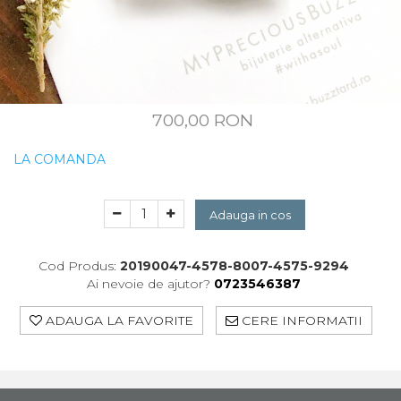
CUSTOM MADE
Animal Instinct
AN-TAN-TICHITAN
700,00 RON
LA COMANDA
Adauga in cos
Cod Produs:
20190047-4578-8007-4575-9294
Ai nevoie de ajutor?
0723546387
ADAUGA LA FAVORITE
CERE INFORMATII