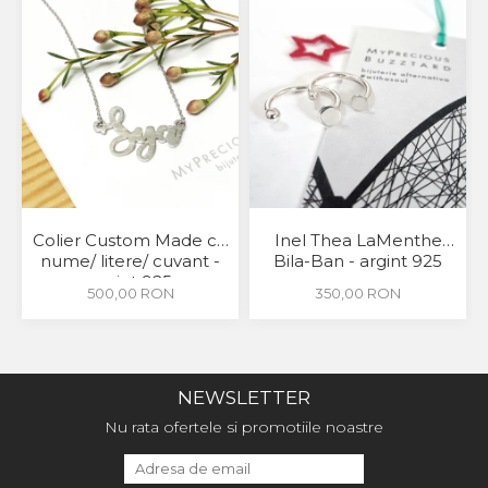
Colier Custom Made cu
Inel Thea LaMenthe
nume/ litere/ cuvant -
Bila-Ban - argint 925
argint 925
500,00 RON
350,00 RON
NEWSLETTER
Nu rata ofertele si promotiile noastre