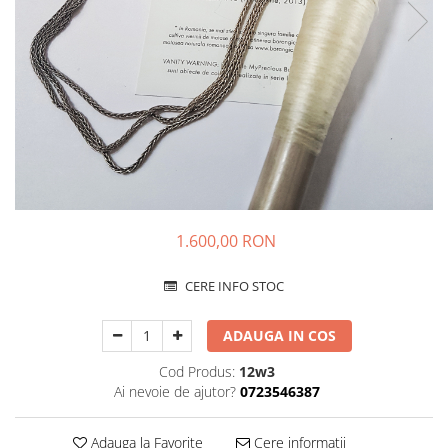
Animal Instinct
AN-TAN-TICHITAN
1.600,00 RON
CERE INFO STOC
ADAUGA IN COS
Cod Produs:
12w3
Ai nevoie de ajutor?
0723546387
Adauga la Favorite
Cere informatii