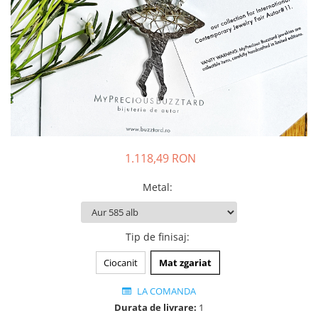
Animal Instinct
AN-TAN-TICHITAN
1.118,49 RON
Metal
:
Tip de finisaj
:
Ciocanit
Mat zgariat
LA COMANDA
Durata de livrare:
1