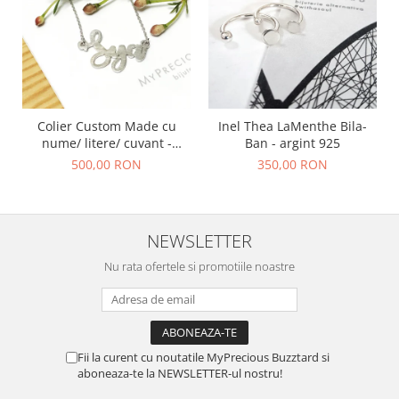
Colier Custom Made cu
Inel Thea LaMenthe Bila-
nume/ litere/ cuvant -
Ban - argint 925
argint 925
500,00 RON
350,00 RON
NEWSLETTER
Nu rata ofertele si promotiile noastre
Fii la curent cu noutatile MyPrecious Buzztard si
aboneaza-te la NEWSLETTER-ul nostru!