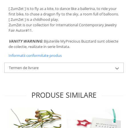
[ ZumZet ] is to fly as a kite, to dance like a ballerina, to ride your
first bike, to chase a dragon fly to the sky, a room full of balloons.
[ ZumZet ] is a childhood play.
ZumZet is our collection for International Contemporary Jewelry
Fair Autor#11.
VANITY WARNING
: Bijuteriile MyPrecious Buzztard sunt obiecte
de colectie, realizate in serie limitata.
Informatii conformitate produs
Termen de livrare
PRODUSE SIMILARE