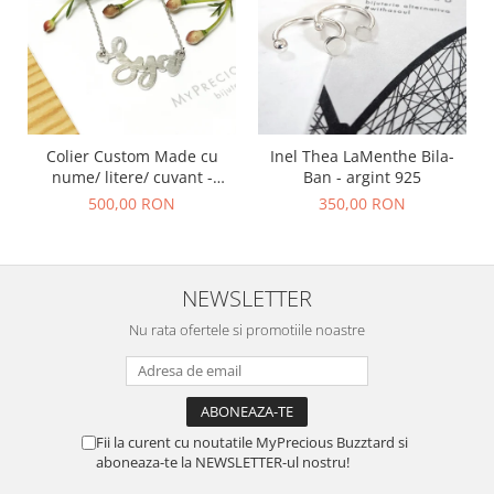
Colier Custom Made cu
Inel Thea LaMenthe Bila-
nume/ litere/ cuvant -
Ban - argint 925
argint 925
500,00 RON
350,00 RON
NEWSLETTER
Nu rata ofertele si promotiile noastre
Fii la curent cu noutatile MyPrecious Buzztard si
aboneaza-te la NEWSLETTER-ul nostru!