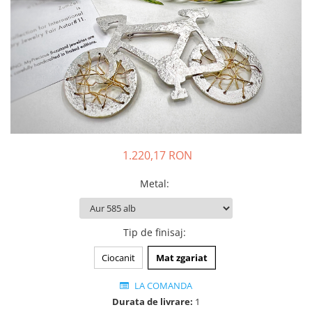
Animal Instinct
AN-TAN-TICHITAN
1.220,17 RON
Metal
:
Tip de finisaj
:
Ciocanit
Mat zgariat
LA COMANDA
Durata de livrare:
1