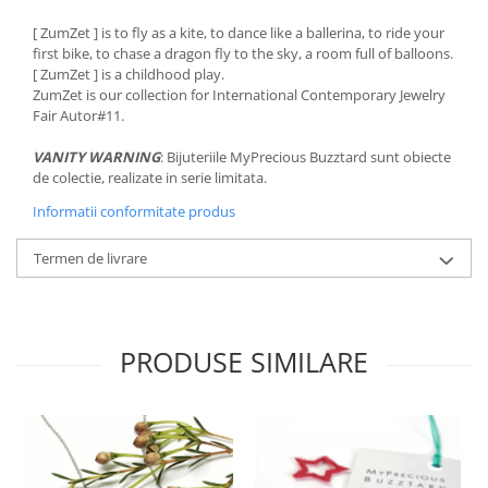
[ ZumZet ] is to fly as a kite, to dance like a ballerina, to ride your
first bike, to chase a dragon fly to the sky, a room full of balloons.
[ ZumZet ] is a childhood play.
ZumZet is our collection for International Contemporary Jewelry
Fair Autor#11.
VANITY WARNING
: Bijuteriile MyPrecious Buzztard sunt obiecte
de colectie, realizate in serie limitata.
Informatii conformitate produs
Termen de livrare
PRODUSE SIMILARE