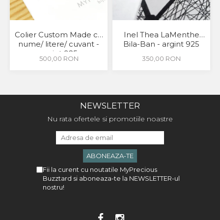
Colier Custom Made cu
Inel Thea LaMenthe
nume/ litere/ cuvant -
Bila-Ban - argint 925
argint 925
500,00 RON
350,00 RON
NEWSLETTER
Nu rata ofertele si promotiile noastre
Fii la curent cu noutatile MyPrecious
Buzztard si aboneaza-te la NEWSLETTER-ul
nostru!