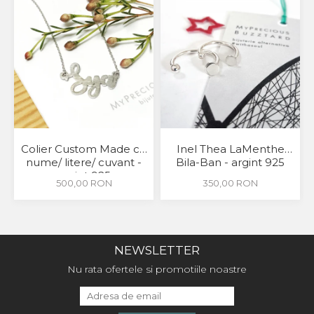
Colier Custom Made cu
Inel Thea LaMenthe
nume/ litere/ cuvant -
Bila-Ban - argint 925
argint 925
500,00 RON
350,00 RON
NEWSLETTER
Nu rata ofertele si promotiile noastre