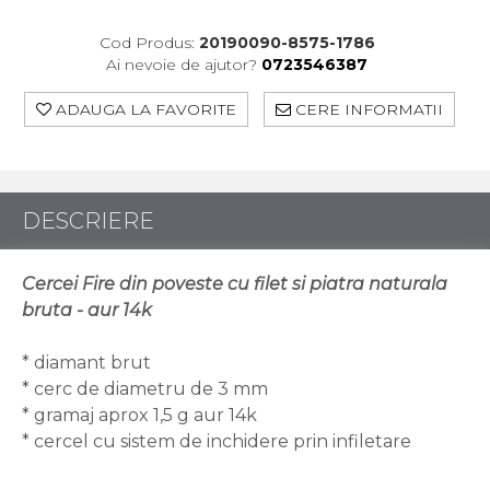
Cod Produs:
20190090-8575-1786
Ai nevoie de ajutor?
0723546387
ADAUGA LA FAVORITE
CERE INFORMATII
DESCRIERE
Cercei Fire din poveste cu filet si piatra naturala
bruta - aur 14k
* diamant brut
* cerc de diametru de 3 mm
* gramaj aprox 1,5 g aur 14k
* cercel cu sistem de inchidere prin infiletare