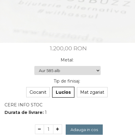
CUSTOM MADE
Animal Instinct
AN-TAN-TICHITAN
1.200,00 RON
Metal
:
Tip de finisaj
:
Ciocanit
Lucios
Mat zgariat
CERE INFO STOC
Durata de livrare:
1
Adauga in cos