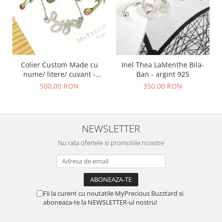
Colier Custom Made cu
Inel Thea LaMenthe Bila-
nume/ litere/ cuvant -
Ban - argint 925
argint 925
500,00 RON
350,00 RON
NEWSLETTER
Nu rata ofertele si promotiile noastre
Fii la curent cu noutatile MyPrecious Buzztard si
aboneaza-te la NEWSLETTER-ul nostru!