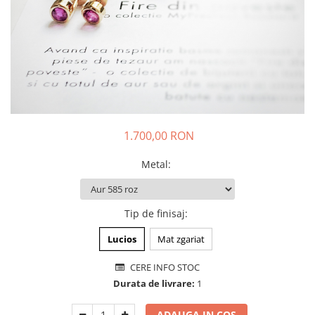
Animal Instinct
AN-TAN-TICHITAN
1.700,00 RON
Metal
:
Tip de finisaj
:
Lucios
Mat zgariat
CERE INFO STOC
Durata de livrare:
1
ADAUGA IN COS