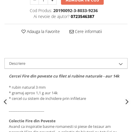
Cod Produs:
20190092-3-8033-9236
Ai nevoie de ajutor?
0723546387
Adauga la Favorite
Cere informatii
Descriere
Cercei Fire din poveste cu filet si rubine naturale - aur 14k
* rubin natural 3 mm
* gramaj aprox 1,1 g aur 14k
* cercel cu sistem de inchidere
prin infiletare
____________________
Colectie Fire din Poveste
Avand ca inspiratie basme romanesti si piese de tezaur am
nascocit “Fire din poveste” - o colectie de bijuterii cu totul si cu